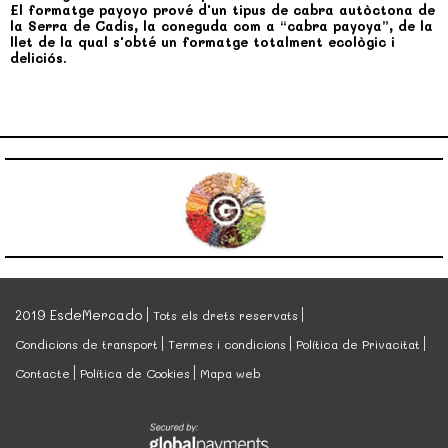
El formatge payoyo prové d'un tipus de cabra autòctona de
la Serra de Cadis, la coneguda com a “cabra payoya”, de la
llet de la qual s'obté un formatge totalment ecològic i
deliciós.
2019 EsdeMercado
Tots els drets reservats
Condicions de transport
Termes i condicions
Política de Privacitat
Contacte
Política de Cookies
Mapa web