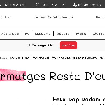
EsDeMercado.com
93 115 80 42
607 15 21 05
Inicia Sessió
s mejores mercados de
EsDeMercado.com te lleva a ca
 A Casa
La Teva Cistella Genuïna
Desca
Barcelona y de productores loc
READ MORE
AUS I OUS
PA
LLEGUMS
BOLETS
PASTA
LÀCTIS
Entrega 24h
Modificar
INICI
XARCUTERIA
FORMATGE
FORMATGES RESTA D'EUROPA
FET
rmatges Resta D'e
Feta Dop Dodoni 