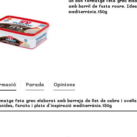
Un bon formatge feta grec elab
amb barril de fusta roure. Ideal
mediterrània.150g
rmació
Parada
Opinions
matge feta grec elaborat amb barreja de llet de cabra i ovella
nides, farcits i plats d´inspiració mediterrània.150g