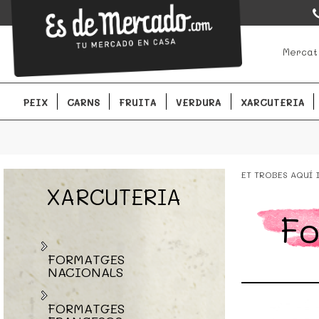
EsDeMercado.com
EsDeMercado.com te lleva a casa los mejores productos de lo
Mercat
Barcelona y de productores locales.
PEIX
CARNS
FRUITA
VERDURA
XARCUTERIA
ET TROBES AQUÍ
XARCUTERIA
Fo
FORMATGES
NACIONALS
FORMATGES