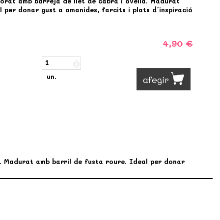
orat amb barreja de llet de cabra i ovella. Madurat
 per donar gust a amanides, farcits i plats d´inspiració
4,90 €
un.
afegir
. Madurat amb barril de fusta roure. Ideal per donar