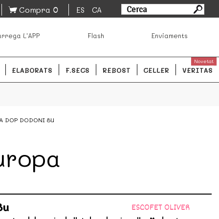
0
Compra
ES
CA
sa los mejores productos de los mejores mercados de
rrega L'APP
Flash
Enviaments
ales.
READ MORE
Novetat
ELABORATS
F.SECS
REBOST
CELLER
VERITAS
A DOP DODONI 8U
uropa
8u
ESCOFET OLIVER