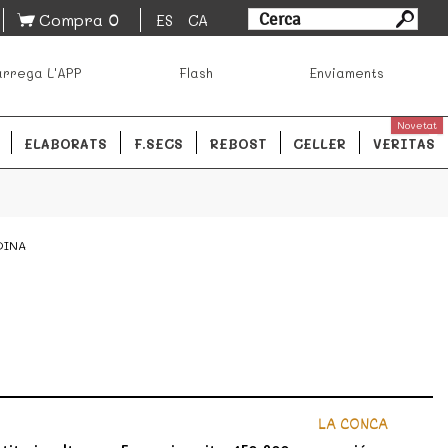
0
Compra
ES
CA
sa los mejores productos de los mejores mercados de
rrega L'APP
Flash
Enviaments
ales.
READ MORE
Novetat
ELABORATS
F.SECS
REBOST
CELLER
VERITAS
DINA
LA CONCA