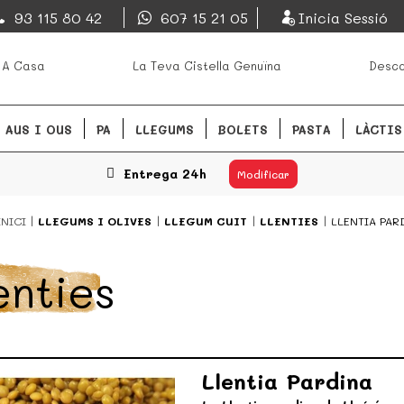
EsDeMercado.com
93 115 80 42
607 15 21 05
Inicia Sessió
s mejores mercados de
EsDeMercado.com te lleva a ca
 A Casa
La Teva Cistella Genuïna
Desca
Barcelona y de productores loc
READ MORE
AUS I OUS
PA
LLEGUMS
BOLETS
PASTA
LÀCTIS
Entrega 24h
Modificar
INICI
LLEGUMS I OLIVES
LLEGUM CUIT
LLENTIES
LLENTIA PAR
enties
Llentia Pardina