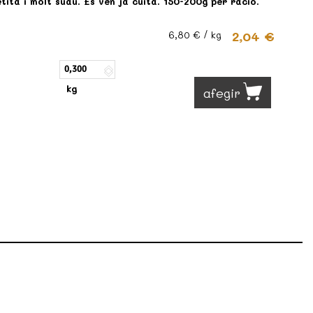
tita i molt suau. Es ven ja cuita. 150-200g per ració.
2,04 €
6,80 €
/ kg
kg
afegir