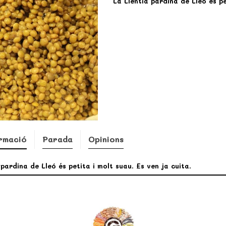
La Llentia pardina de Lleó és pe
rmació
Parada
Opinions
 pardina de Lleó és petita i molt suau. Es ven ja cuita.