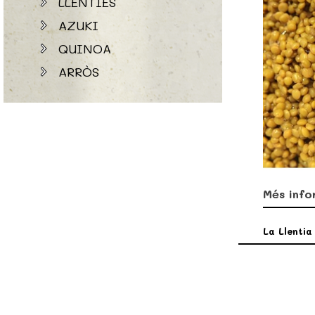
LLENTIES
AZUKI
QUINOA
ARRÒS
Més info
La Llentia