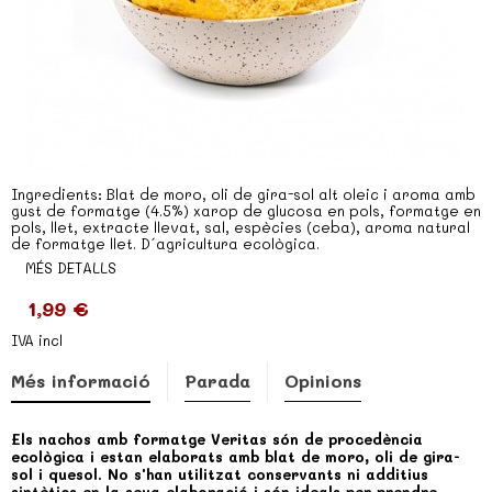
Ingredients: Blat de moro, oli de gira-sol alt oleic i aroma amb
gust de formatge (4.5%) xarop de glucosa en pols, formatge en
pols, llet, extracte llevat, sal, espècies (ceba), aroma natural
de formatge llet. D´agricultura ecològica.
MÉS DETALLS
1,99 €
IVA incl
Més informació
Parada
Opinions
Els nachos amb formatge Veritas són de procedència
ecològica i estan elaborats amb blat de moro, oli de gira-
sol i quesol. No s'han utilitzat conservants ni additius
sintètics en la seva elaboració i són ideals per prendre