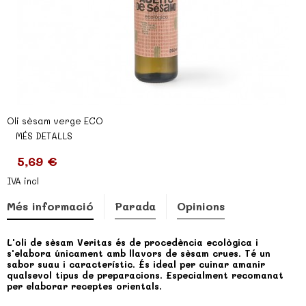
Oli sèsam verge ECO
MÉS DETALLS
5,69 €
IVA incl
Més informació
Parada
Opinions
L'oli de sèsam Veritas és de procedència ecològica i
s'elabora únicament amb llavors de sèsam crues. Té un
sabor suau i característic. És ideal per cuinar amanir
qualsevol tipus de preparacions. Especialment recomanat
per elaborar receptes orientals.