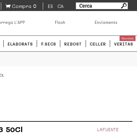
0
Compra
ES
CA
sa los mejores productos de los mejores mercados de
rrega L'APP
Flash
Enviaments
ales.
READ MORE
Novetat
ELABORATS
F.SECS
REBOST
CELLER
VERITAS
CL
3 50Cl
LAFUENTE