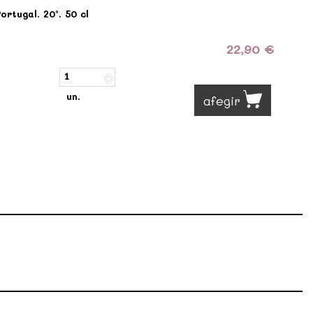
rtugal. 20º. 50 cl
22,90 €
un.
afegir