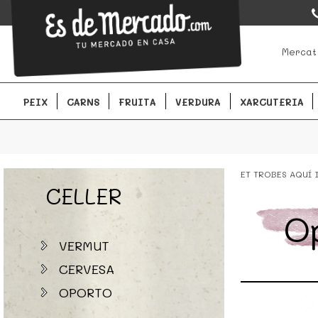
EsDeMercado.com
EsDeMercado.com te lleva a casa los mejores productos de lo
Mercat
Barcelona y de productores locales.
PEIX
CARNS
FRUITA
VERDURA
XARCUTERIA
ET TROBES AQUÍ
CELLER
O
VERMUT
CERVESA
OPORTO