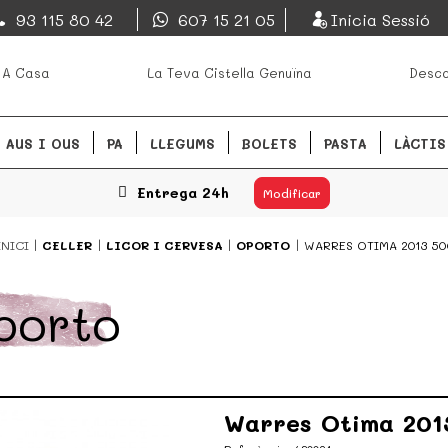
EsDeMercado.com
93 115 80 42
607 15 21 05
Inicia Sessió
s mejores mercados de
EsDeMercado.com te lleva a ca
 A Casa
La Teva Cistella Genuïna
Desca
Barcelona y de productores loc
READ MORE
AUS I OUS
PA
LLEGUMS
BOLETS
PASTA
LÀCTIS
Entrega 24h
Modificar
INICI
CELLER
LICOR I CERVESA
OPORTO
WARRES OTIMA 2013 50
porto
Warres Otima 201