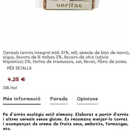
Cereals (arròs integral mòlt 31%, mill, sèmola de blat de moro),
aigua, llavors de lli mòltes 5%, llavors de chía (sàlvia
hispànica) 5%, farina de tramussos, sal, llevat, fibra de poma.
MÉS DETALLS
4,25 €
IVA incl
Més informació
Parada
Opinions
Pa d´arròs ecològic estil alemany. Elaborat a partir d'arròs
i altres cereals sense gluten. Es recomana menjar-lo torrat
i acompanyat de crema de fruits secs, embotits, formatges,
etc.