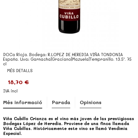
DOCa Rioja. Bodega: R.LOPEZ DE HEREDIA VIÑA TONDONIA
España. Uva: Garnacha|Graciano|Mazuela|Tempranillo. 13.5º. 75
cl
MÉS DETALLS
18,70 €
IVA incl
Més informació
Parada
Opinions
Viña Cubillo Crianza es el vino más joven de las prestigiosas
Bodegas López de Heredia. Proviene de una finca llamada
Viña Cubillas. Históricamente este vino se llamó Vendimia
Especial.