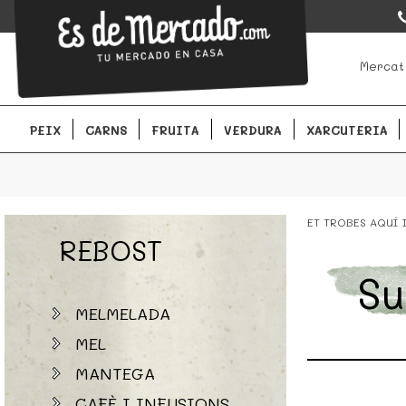
EsDeMercado.com
EsDeMercado.com te lleva a casa los mejores productos de lo
Mercat
Barcelona y de productores locales.
PEIX
CARNS
FRUITA
VERDURA
XARCUTERIA
ET TROBES AQUÍ
REBOST
Su
MELMELADA
MEL
MANTEGA
CAFÈ I INFUSIONS