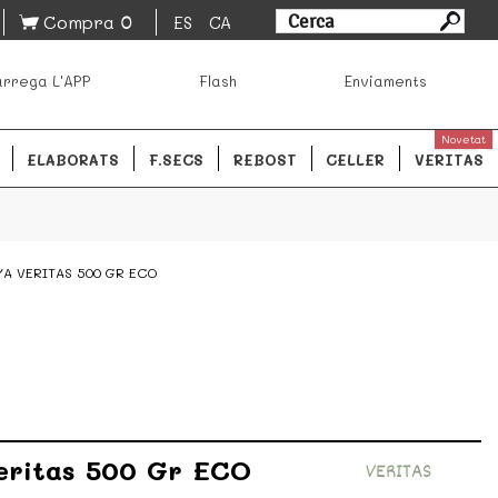
0
Compra
ES
CA
sa los mejores productos de los mejores mercados de
rrega L'APP
Flash
Enviaments
ales.
READ MORE
Novetat
ELABORATS
F.SECS
REBOST
CELLER
VERITAS
A VERITAS 500 GR ECO
eritas 500 Gr ECO
VERITAS