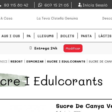
EsDeMercado.com
93 115 80 42
607 15 21 05
Inicia Sessió
s mejores mercados de
EsDeMercado.com te lleva a ca
 A Casa
La Teva Cistella Genuïna
Desca
Barcelona y de productores loc
READ MORE
AUS I OUS
PA
LLEGUMS
BOLETS
PASTA
LÀCTIS
Entrega 24h
Modificar
INICI
REBOST
ESMORZAR
SUCRE I EDULCORANTS
SUCRE DE CANY
cre I Edulcorants
Sucre De Canya V