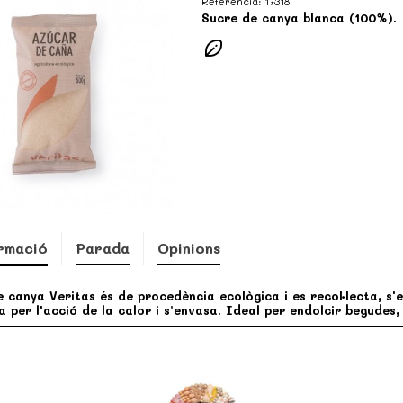
Referència:
17318
Sucre de canya blanca (100%).
rmació
Parada
Opinions
e canya Veritas és de procedència ecològica i es recol·lecta, s'
za per l'acció de la calor i s’envasa. Ideal per endolcir begudes,