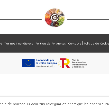
rt
Termes i condicions
Política de Privacitat
Contacte
Política de Cooki
iència de compra. Si continua navegant entenem que les accepta.
M