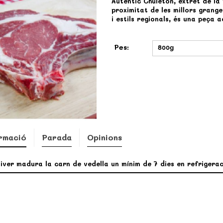
Autèntic Chuletón, extret de la 
proximitat de les millors grang
i estils regionals, és una peça
Pes:
800g
rmació
Parada
Opinions
iver madura la carn de vedella un mínim de 7 dies en refrigera