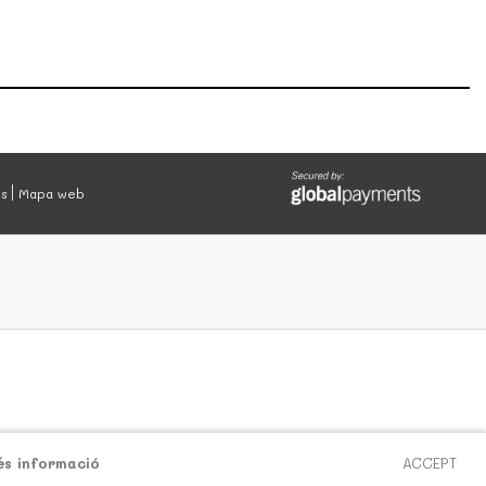
es
Mapa web
és informació
ACCEPT