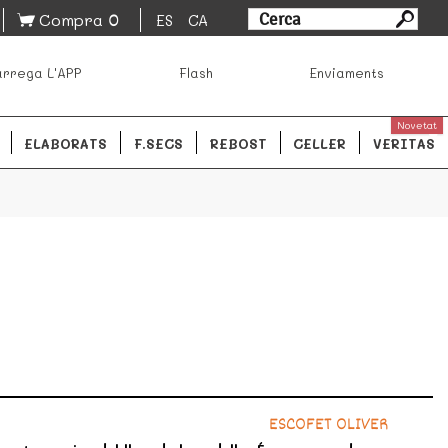
0
Compra
ES
CA
sa los mejores productos de los mejores mercados de
rrega L'APP
Flash
Enviaments
ales.
READ MORE
Novetat
ELABORATS
F.SECS
REBOST
CELLER
VERITAS
ESCOFET OLIVER