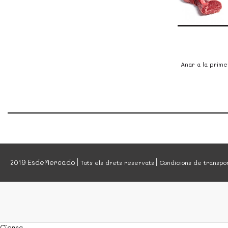
Anar a la prime
2019 EsdeMercado
Tots els drets reservats
Condicions de transpo
Cierra