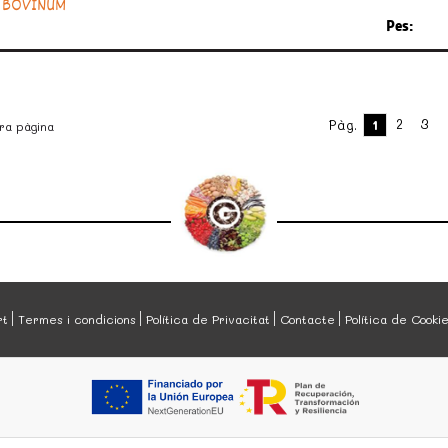
BOVINUM
Pes:
2
3
Pàg.
1
ra pàgina
rt
Termes i condicions
Política de Privacitat
Contacte
Política de Cooki