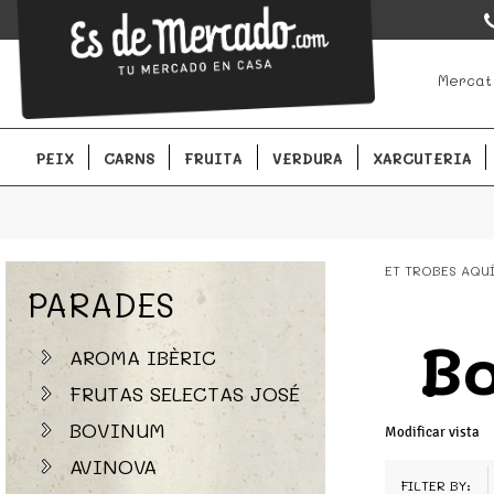
EsDeMercado.com
EsDeMercado.com te lleva a casa los mejores productos de lo
Mercat
Barcelona y de productores locales.
PEIX
CARNS
FRUITA
VERDURA
XARCUTERIA
ET TROBES AQU
PARADES
B
AROMA IBÈRIC
FRUTAS SELECTAS JOSÉ
BOVINUM
Modificar vista
AVINOVA
FILTER BY: