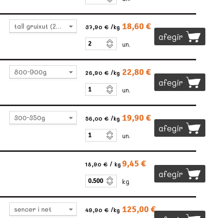
18,60 €
tall gruixut (240-250g)
37,90 €
/kg
afegir
un.
22,80 €
800-900g
26,90 €
/kg
afegir
un.
19,90 €
300-350g
56,00 €
/kg
afegir
un.
9,45 €
18,90 €
/ kg
afegir
kg
125,00 €
:
sencer i net
49,90 €
/kg