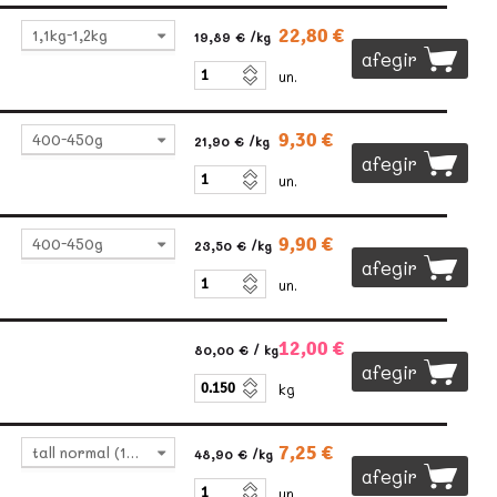
22,80 €
1,1kg-1,2kg
19,89 €
/kg
afegir
un.
9,30 €
400-450g
21,90 €
/kg
afegir
un.
9,90 €
400-450g
23,50 €
/kg
afegir
un.
12,00 €
80,00 €
/ kg
afegir
kg
7,25 €
tall normal (140-160g)
48,90 €
/kg
afegir
un.