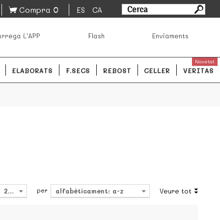
0
Compra
ES
CA
sa los mejores productos de los mejores mercados de
rrega L'APP
Flash
Enviaments
ales.
READ MORE
Novetat
ELABORATS
F.SECS
REBOST
CELLER
VERITAS
per
24
alfabèticament: a-z
Veure tot