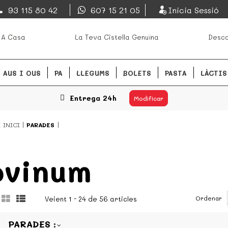
EsDeMercado.com
93 115 80 42
607 15 21 05
Inicia Sessió
s mejores mercados de
EsDeMercado.com te lleva a ca
 A Casa
La Teva Cistella Genuïna
Desca
Barcelona y de productores loc
READ MORE
AUS I OUS
PA
LLEGUMS
BOLETS
PASTA
LÀCTIS
Entrega 24h
Modificar
Í
INICI
PARADES
ovinum
Ordenar
Veient 1 - 24 de 56 articles
PARADES