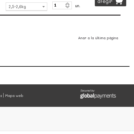
afegir
un.
2,5-2,6kg
Anar a la última pàgina
es
Mapa web