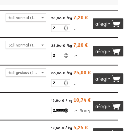
7,20 €
tall normal (140-160g)
23,90 €
/kg
afegir
un.
7,20 €
tall normal (140-160g)
23,90 €
/kg
afegir
un.
25,00 €
tall gruixut (240-250g)
50,00 €
/kg
afegir
un.
10,74 €
17,90 €
/ kg
afegir
un. 300g
5,25 €
17,50 €
/ kg