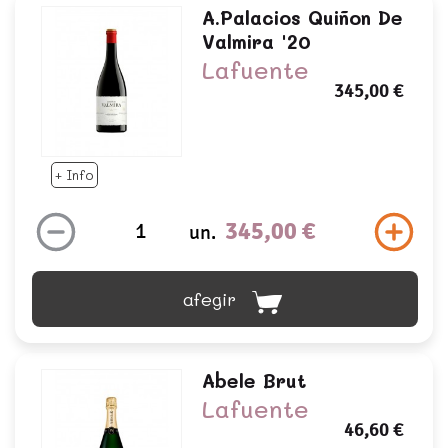
A.palacios Quiñon De
Valmira '20
Lafuente
345,00 €
+ Info
345,00 €
un.
afegir
Abele Brut
Lafuente
46,60 €