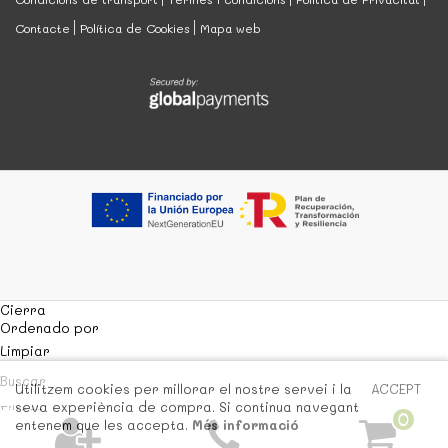
Contacte
Política de Cookies
Mapa web
Cierra
Ordenado por
Limpiar
Buscar
Utilitzem cookies per millorar el nostre servei i la
ACCEPT
seva experiència de compra. Si continua navegant
Filtrar
0
entenem que les accepta.
Més informació