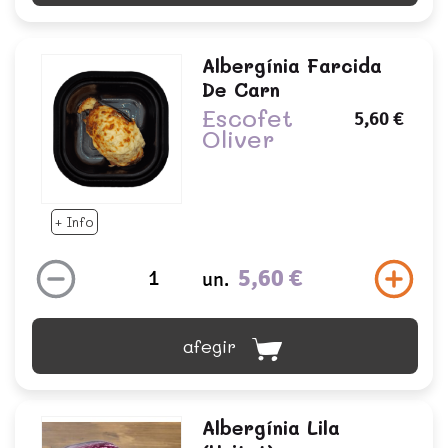
Albergínia Farcida
De Carn
Escofet
5,60 €
Oliver
+ Info
5,60 €
un.
afegir
Albergínia Lila