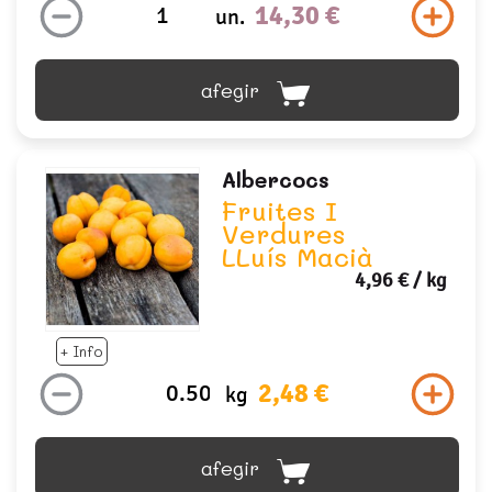
14,30 €
un.
afegir
Albercocs
Fruites I
Verdures
LLuís Macià
4,96 €
/ kg
+ Info
2,48 €
kg
afegir