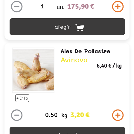
175,90 €
un.
afegir
Ales De Pollastre
Avinova
6,40 €
/ kg
+ Info
3,20 €
kg