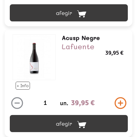
afegir
Acusp Negre
Lafuente
39,95 €
+ Info
39,95 €
un.
afegir