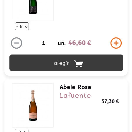
+ Info
46,60 €
un.
afegir
Abele Rose
Lafuente
57,30 €