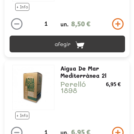
+ Info
8,50 €
un.
afegir
Aigua De Mar
Mediterrànea 2l
Perelló
6,95 €
1898
+ Info
6,95 €
un.