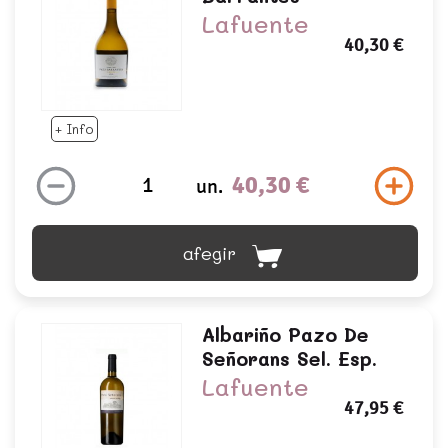
Lafuente
40,30 €
+ Info
40,30 €
un.
afegir
Albariño Pazo De
Señorans Sel. Esp.
Lafuente
47,95 €