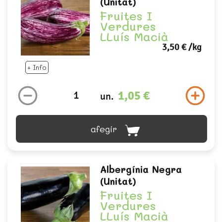
(unitat)
Fruites I
Verdures
LLuís Macià
3,50 €
/kg
+ Info
1,05 €
un.
afegir
Albergínia Negra
(unitat)
Fruites I
Verdures
LLuís Macià