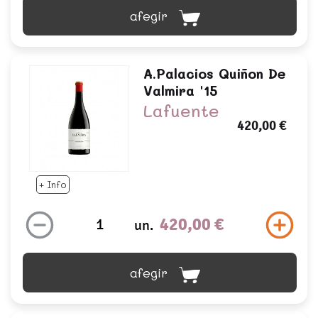
afegir
A.palacios Quiñon De
Valmira '15
Lafuente
420,00 €
+ Info
420,00 €
un.
afegir