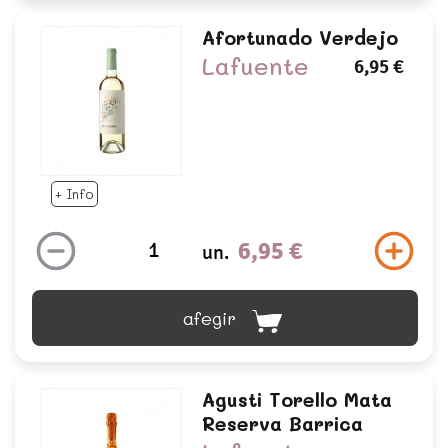
Afortunado Verdejo
Lafuente
6,95 €
+ Info
6,95 €
un.
afegir
Agusti Torello Mata
Reserva Barrica