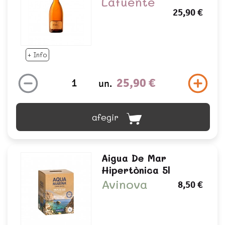
Lafuente
25,90 €
+ Info
25,90 €
un.
afegir
Aigua De Mar
Hipertònica 5l
Avinova
8,50 €