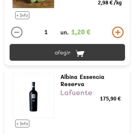
2,98 €
/kg
+ Info
1,20 €
un.
afegir
Albina Essencia
Reserva
Lafuente
175,90 €
+ Info