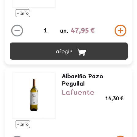
+ Info
47,95 €
un.
afegir
Albariño Pazo
Pegullal
Lafuente
14,30 €
+ Info