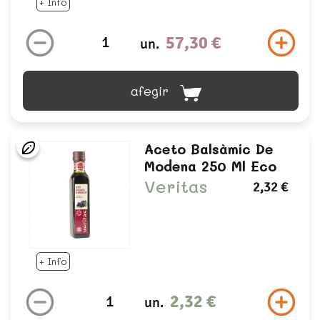
+ Info
57,30 €
un.
afegir
Aceto Balsàmic De
Modena 250 Ml Eco
Veritas
2,32 €
+ Info
2,32 €
un.