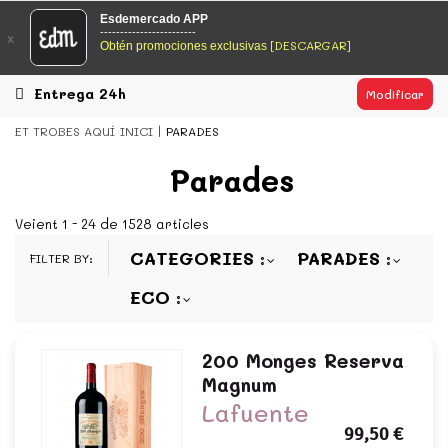
EsDeMercado.com
Esdemercado APP
------------------------
x
[DESCARGAR]
Obtén promociones exclusivas
EsDeMercado.com te lleva a casa los mejores productos de
los mejores mercados de Barcelona y de productores
locales.
Entrega 24h
Modificar
READ MORE
ET TROBES AQUÍ
INICI
PARADES
EsDeMercado.com
Parades
EsDeMercado.com te lleva a casa los mejores productos de
los mejores mercados de Barcelona y de productores
Veient 1 - 24 de 1528 articles
locales.
CATEGORIES
PARADES
FILTER BY:
READ MORE
ECO
200 Monges Reserva
Magnum
Lafuente
99,50 €