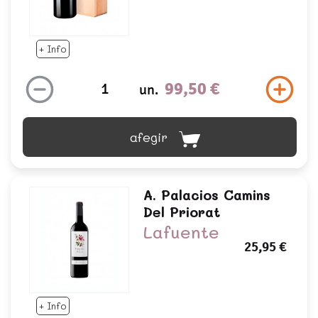
+ Info
99,50 €
un.
afegir
A. Palacios Camins
Del Priorat
Lafuente
25,95 €
+ Info