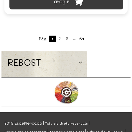
afegir
2
3
...
64
Pàg.
1
REBOST
2019 EsdeMercado
Tots els drets reservats
Condicions de transport
Termes i condicions
Política de Privacitat