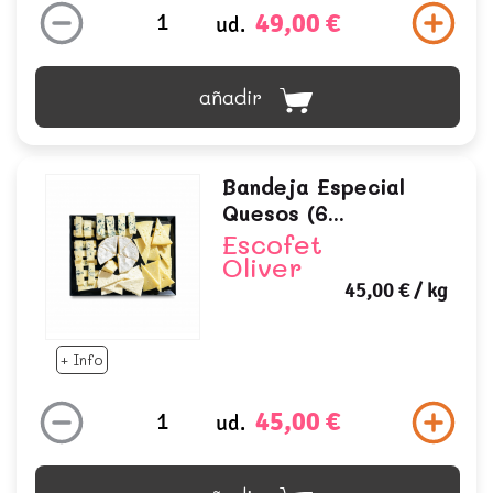
49,00 €
ud.
añadir
Bandeja Especial
Quesos (6...
Escofet
Oliver
45,00 €
/ kg
+ Info
45,00 €
ud.