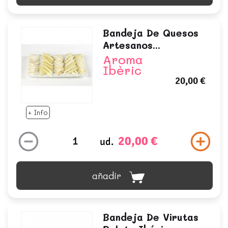
Bandeja De Quesos
Artesanos...
Aroma
Ibèric
20,00 €
+ Info
20,00 €
ud.
añadir
Bandeja De Virutas