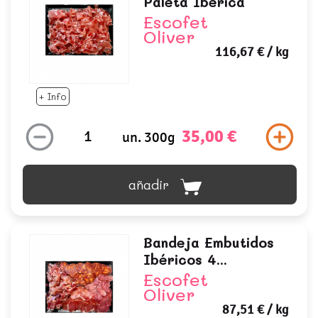
Paleta Ibérica
Escofet
Oliver
116,67 €
/ kg
+ Info
35,00 €
un. 300g
añadir
Bandeja Embutidos
Ibéricos 4...
Escofet
Oliver
87,51 €
/ kg