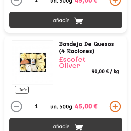
45,00 €
un. 300g
añadir
Bandeja De Quesos
(4 Raciones)
Escofet
Oliver
90,00 €
/ kg
+ Info
45,00 €
un. 500g
añadir