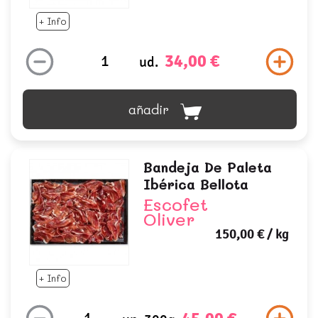
+ Info
34,00 €
ud.
añadir
Bandeja De Paleta
Ibérica Bellota
Escofet
Oliver
150,00 €
/ kg
+ Info