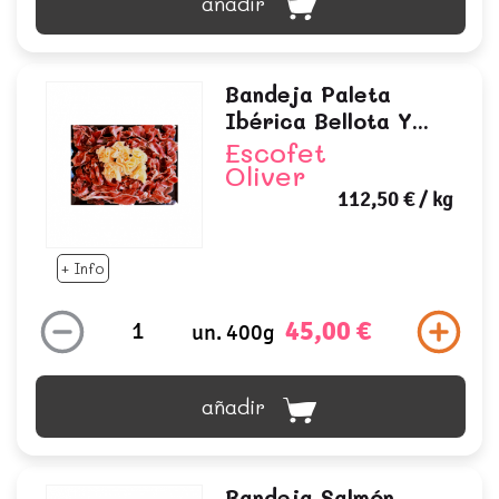
añadir
Bandeja Paleta
Ibérica Bellota Y...
Escofet
Oliver
112,50 €
/ kg
+ Info
45,00 €
un. 400g
añadir
Bandeja Salmón