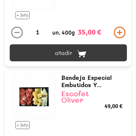
+ Info
35,00 €
un. 400g
añadir
Bandeja Especial
Embutidos Y...
Escofet
Oliver
49,00 €
+ Info