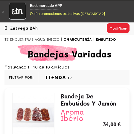
EsDeMercado.com
Esdemercado APP
------------------------
x
[DESCARGAR]
Obtén promociones exclusivas
EsDeMercado.com
te lleva a casa los mejores productos de
los mejores mercados de Barcelona y de productores
locales.
Entrega 24h
Modificar
READ MORE
TE ENCUENTRAS AQUI:
INICIO
CHARCUTERÍA
EMBUTIDO
EsDeMercado.com
Bandejas Variadas
EsDeMercado.com
te lleva a casa los mejores productos de
los mejores mercados de Barcelona y de productores
Mostrando 1 - 10 de 10 artículos
locales.
TIENDA
FILTRAR POR:
READ MORE
Bandeja De
Embutidos Y Jamón
Aroma
Ibèric
34,00 €