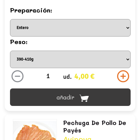
Preparación:
Peso:
4,00 €
ud.
añadir
Pechuga De Pollo De
Payés
Avinova