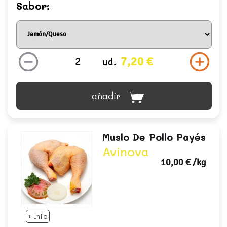
Sabor:
7,20 €
ud.
añadir
Muslo De Pollo Payés
Avinova
10,00 €
/kg
+ Info