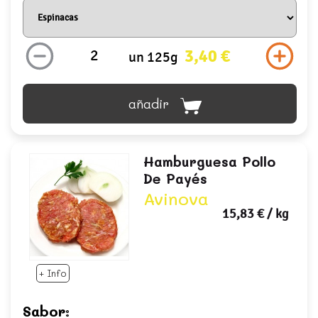
3,40 €
un 125g
añadir
Hamburguesa Pollo
De Payés
Avinova
15,83 €
/ kg
+ Info
Sabor: