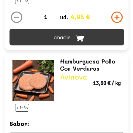
+ Info
4,95 €
ud.
añadir
Hamburguesa Pollo
Con Verduras
Avinova
13,60 €
/ kg
+ Info
Sabor: