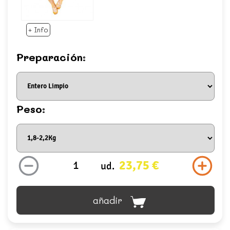
+ Info
Preparación:
Peso:
23,75 €
ud.
añadir