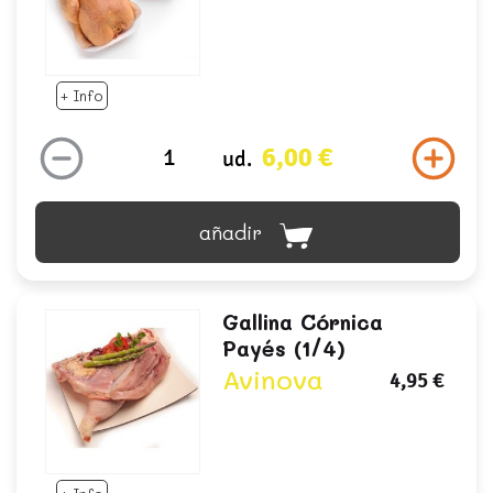
+ Info
6,00 €
ud.
añadir
Gallina Córnica
Payés (1/4)
Avinova
4,95 €