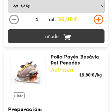
36,00 €
ud.
añadir
Pollo Payés Besàvia
Del Penedès
Avinova
19,80 €
/kg
+ Info
Preparación: