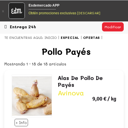
EsDeMercado.com
Esdemercado APP
------------------------
x
[DESCARGAR]
Obtén promociones exclusivas
EsDeMercado.com
te lleva a casa los mejores productos de
los mejores mercados de Barcelona y de productores
locales.
Entrega 24h
Modificar
READ MORE
TE ENCUENTRAS AQUI:
INICIO
ESPECIAL
OFERTAS
EsDeMercado.com
Pollo Payés
EsDeMercado.com
te lleva a casa los mejores productos de
los mejores mercados de Barcelona y de productores
Mostrando 1 - 18 de 18 artículos
locales.
Alas De Pollo De
READ MORE
Payés
Avinova
9,00 €
/ kg
+ Info