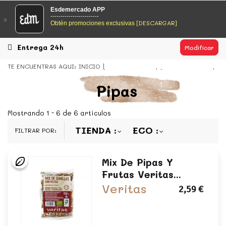
EsDeMercado.com
Esdemercado APP
------------------------
x
[DESCARGAR]
Obtén promociones exclusivas
EsDeMercado.com
te lleva a casa los mejores productos de
los mejores mercados de Barcelona y de productores
locales.
Entrega 24h
Modificar
READ MORE
TE ENCUENTRAS AQUI:
INICIO
FRUTOS SECOS
FRUTOS SECOS
EsDeMercado.com
Pipas
EsDeMercado.com
te lleva a casa los mejores productos de
los mejores mercados de Barcelona y de productores
Mostrando 1 - 6 de 6 artículos
locales.
TIENDA
ECO
FILTRAR POR:
READ MORE
Mix De Pipas Y
Frutas Veritas...
Veritas
2,59 €