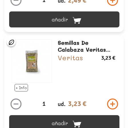
2,49 €
ud.
añadir
Semillas De
Calabaza Veritas...
Veritas
3,23 €
+ Info
3,23 €
ud.
añadir