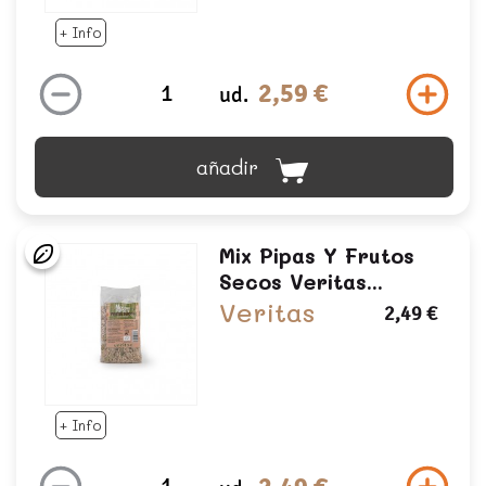
+ Info
2,59 €
ud.
añadir
Mix Pipas Y Frutos
Secos Veritas...
Veritas
2,49 €
+ Info