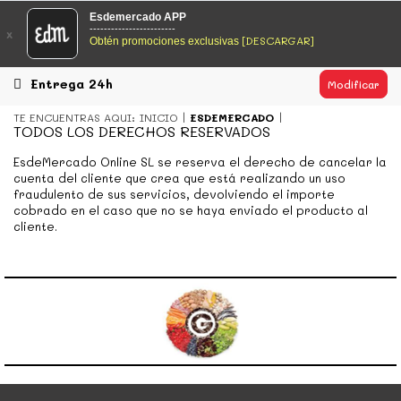
EsDeMercado.com
Esdemercado APP
------------------------
x
[DESCARGAR]
Obtén promociones exclusivas
EsDeMercado.com
te lleva a casa los mejores productos de
los mejores mercados de Barcelona y de productores
locales.
Entrega 24h
Modificar
READ MORE
TE ENCUENTRAS AQUI:
INICIO
ESDEMERCADO
TODOS LOS DERECHOS RESERVADOS
EsDeMercado.com
EsdeMercado Online SL se reserva el derecho de cancelar la
cuenta del cliente que crea que está realizando un uso
EsDeMercado.com
te lleva a casa los mejores productos de
fraudulento de sus servicios, devolviendo el importe
los mejores mercados de Barcelona y de productores
cobrado en el caso que no se haya enviado el producto al
locales.
cliente.
READ MORE