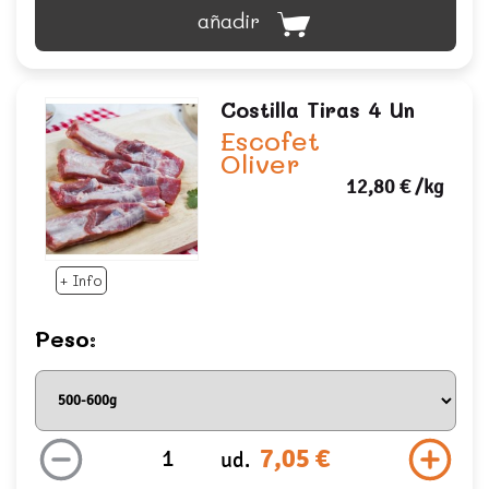
añadir
Costilla Tiras 4 Un
Escofet
Oliver
12,80 €
/kg
+ Info
Peso:
7,05 €
ud.