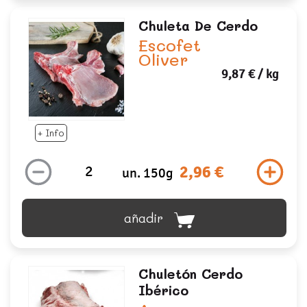
Chuleta De Cerdo
Escofet
Oliver
9,87 €
/ kg
+ Info
2,96 €
un. 150g
añadir
Chuletón Cerdo
Ibérico