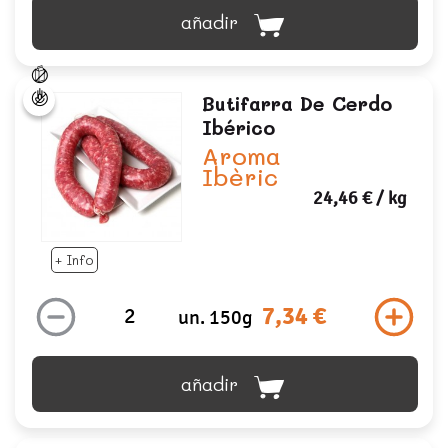
añadir
Butifarra De Cerdo
Ibérico
Aroma
Ibèric
24,46 €
/ kg
+ Info
7,34 €
un. 150g
añadir