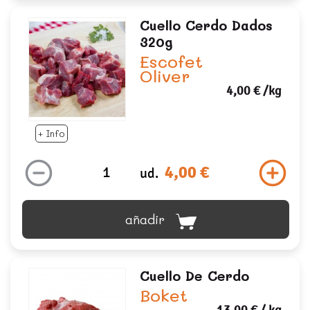
Cuello Cerdo Dados
320g
Escofet
Oliver
4,00 €
/kg
+ Info
4,00 €
ud.
añadir
Cuello De Cerdo
Boket