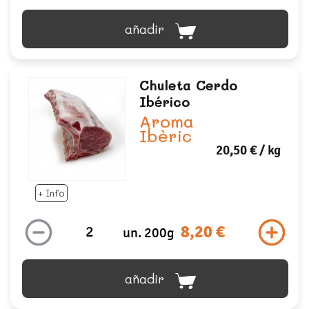
añadir
Chuleta Cerdo
Ibérico
Aroma
Ibèric
20,50 €
/ kg
+ Info
8,20 €
un. 200g
añadir