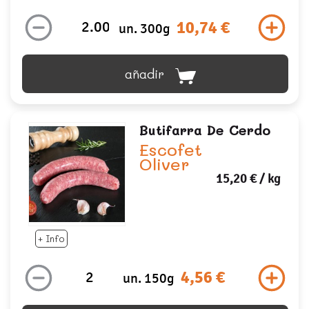
10,74 €
un. 300g
añadir
Butifarra De Cerdo
Escofet
Oliver
15,20 €
/ kg
+ Info
4,56 €
un. 150g