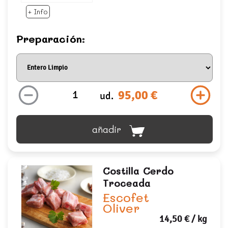
+ Info
Preparación:
95,00 €
ud.
añadir
Costilla Cerdo
Troceada
Escofet
Oliver
14,50 €
/ kg