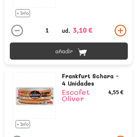
+ Info
3,10 €
ud.
añadir
Frankfurt Schara -
4 Unidades
Escofet
4,55 €
Oliver
+ Info