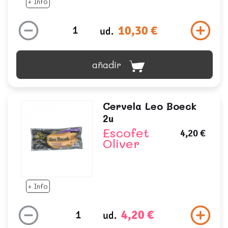
+ Info
10,30 €
ud.
añadir
Cervela Leo Boeck
2u
Escofet
4,20 €
Oliver
+ Info
4,20 €
ud.