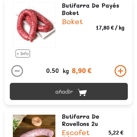
Butifarra De Payés
Boket
Boket
17,80 €
/ kg
+ Info
8,90 €
kg
añadir
Butifarra De
Rovellons 2u
Escofet
5,22 €