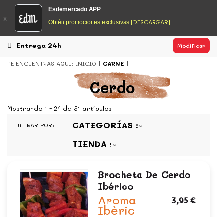
EsDeMercado.com
Esdemercado APP
------------------------
x
[DESCARGAR]
Obtén promociones exclusivas
EsDeMercado.com
te lleva a casa los mejores productos de
los mejores mercados de Barcelona y de productores
locales.
Entrega 24h
Modificar
READ MORE
TE ENCUENTRAS AQUI:
INICIO
CARNE
EsDeMercado.com
Cerdo
EsDeMercado.com
te lleva a casa los mejores productos de
los mejores mercados de Barcelona y de productores
Mostrando 1 - 24 de 51 artículos
locales.
CATEGORÍAS
FILTRAR POR:
READ MORE
TIENDA
Brocheta De Cerdo
Ibérico
Aroma
3,95 €
Ibèric