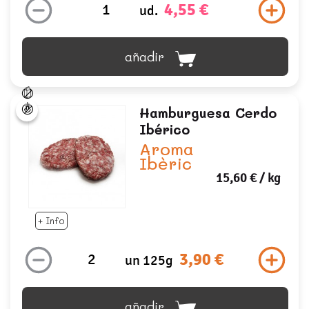
4,55 €
ud.
añadir
Hamburguesa Cerdo
Ibérico
Aroma
Ibèric
15,60 €
/ kg
+ Info
3,90 €
un 125g
añadir