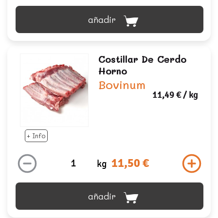
añadir
Costillar De Cerdo
Horno
Bovinum
11,49 €
/ kg
+ Info
11,50 €
kg
añadir