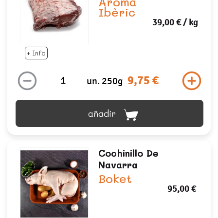
Aroma
Ibèric
39,00 €
/ kg
+ Info
9,75 €
un. 250g
añadir
Cochinillo De
Navarra
Boket
95,00 €