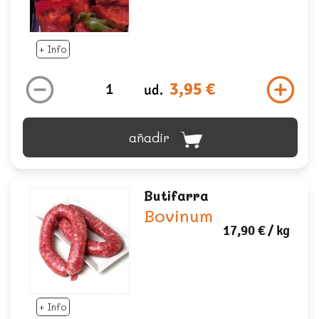
+ Info
3,95 €
ud.
añadir
Butifarra
Bovinum
17,90 €
/ kg
+ Info