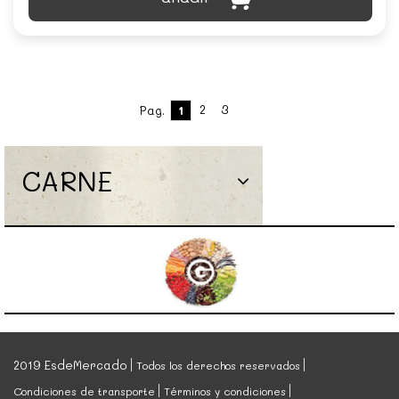
2
3
Pag.
1
CARNE
2019 EsdeMercado
Todos los derechos reservados
Condiciones de transporte
Términos y condiciones