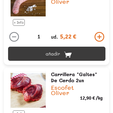
Oliver
+ Info
5,22 €
ud.
añadir
Carrillera "galtes"
De Cerdo 2un
Escofet
Oliver
12,90 €
/kg