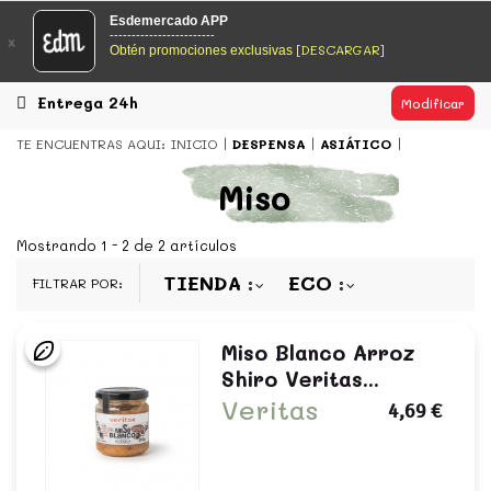
EsDeMercado.com
Esdemercado APP
------------------------
x
[DESCARGAR]
Obtén promociones exclusivas
EsDeMercado.com
te lleva a casa los mejores productos de
los mejores mercados de Barcelona y de productores
locales.
Entrega 24h
Modificar
READ MORE
TE ENCUENTRAS AQUI:
INICIO
DESPENSA
ASIÁTICO
EsDeMercado.com
Miso
EsDeMercado.com
te lleva a casa los mejores productos de
los mejores mercados de Barcelona y de productores
Mostrando 1 - 2 de 2 artículos
locales.
TIENDA
ECO
FILTRAR POR:
READ MORE
Miso Blanco Arroz
Shiro Veritas...
Veritas
4,69 €