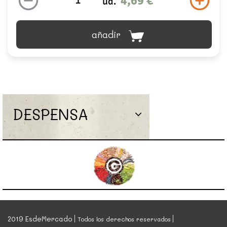
4,69 €
ud.
añadir
DESPENSA
2019 EsdeMercado
Todos los derechos reservados