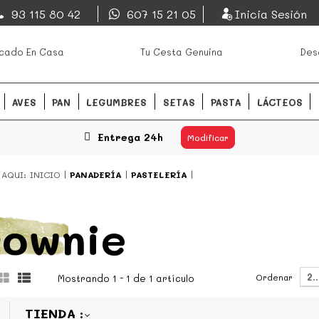
EsDeMercado.com
93 115 80 42
607 15 21 05
Inicia Sesión
os mejores mercados de
EsDeMercado.com
te lleva a c
cado En Casa
Tu Cesta Genuina
Des
Barcelona y de productores loc
READ MORE
AVES
PAN
LEGUMBRES
SETAS
PASTA
LÁCTEOS
Entrega 24h
Modificar
 AQUI:
INICIO
PANADERÍA
PASTELERÍA
rownie
2
Ordenar
Mostrando 1 - 1 de 1 artículo
TIENDA