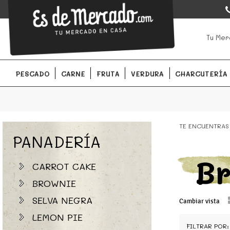
EsDeMercado.com
EsDeMercado.com
te lleva a casa los mejores productos de l
Tu Mer
Barcelona y de productores locales.
PESCADO
CARNE
FRUTA
VERDURA
CHARCUTERÍA
TE ENCUENTRAS
PANADERÍA
B
CARROT CAKE
BROWNIE
SELVA NEGRA
Cambiar vista
LEMON PIE
FILTRAR POR: