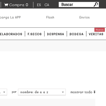
0
Compra
ES
CA
asa los mejores productos de los mejores mercados de
carga La APP
Flash
Envíos
ales.
READ MORE
Nuevo
ELABORADOS
F.SECOS
DESPENSA
BODEGA
VERITAS
por
4
nombre: de a a z
mostrar todo