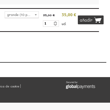
35,00 €
grande (10 pers)
35,00 €
añadir
ud.
tica de cookie