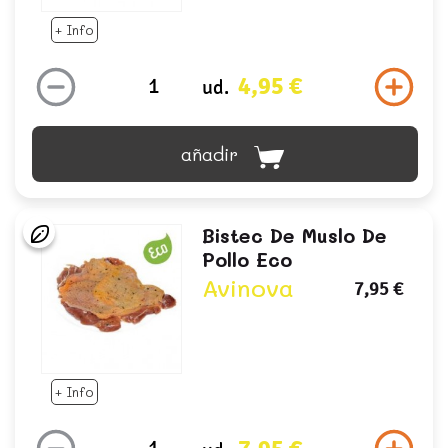
+ Info
4,95 €
ud.
añadir
Bistec De Muslo De
Pollo Eco
Avinova
7,95 €
+ Info