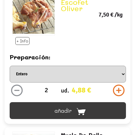
Escofet
Oliver
7,50 €
/kg
+ Info
Preparación:
4,88 €
ud.
añadir