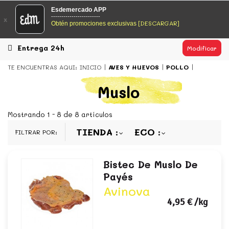
EsDeMercado.com
Esdemercado APP
------------------------
x
[DESCARGAR]
Obtén promociones exclusivas
EsDeMercado.com
te lleva a casa los mejores productos de
los mejores mercados de Barcelona y de productores
locales.
Entrega 24h
Modificar
READ MORE
TE ENCUENTRAS AQUI:
INICIO
AVES Y HUEVOS
POLLO
EsDeMercado.com
Muslo
EsDeMercado.com
te lleva a casa los mejores productos de
los mejores mercados de Barcelona y de productores
Mostrando 1 - 8 de 8 artículos
locales.
TIENDA
ECO
FILTRAR POR:
READ MORE
Bistec De Muslo De
Payés
Avinova
4,95 €
/kg