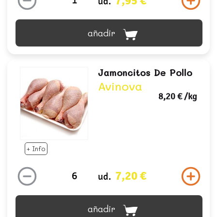
7,95 €
ud.
añadir
Jamoncitos De Pollo
Avinova
8,20 €
/kg
+ Info
7,20 €
ud.
añadir