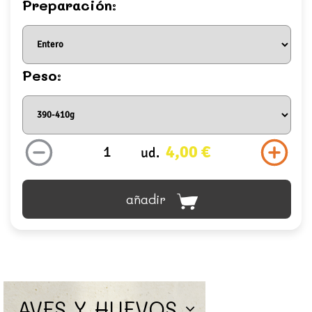
Preparación:
Peso:
4,00 €
ud.
añadir
AVES Y HUEVOS