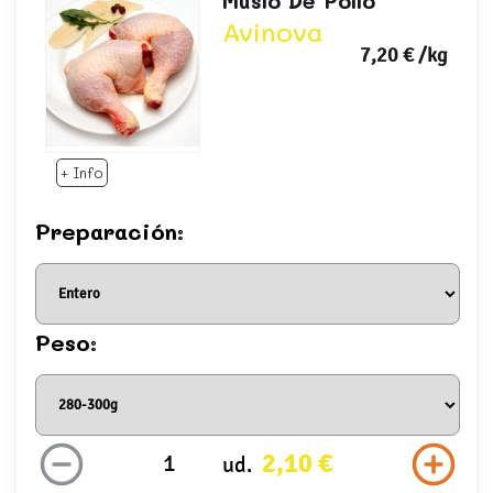
Muslo De Pollo
Avinova
7,20 €
/kg
+ Info
Preparación:
Peso:
2,10 €
ud.