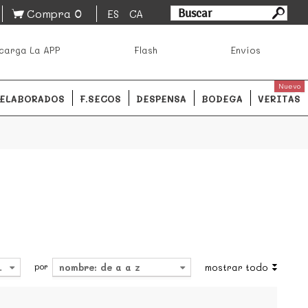
0
Compra
ES
CA
asa los mejores productos de los mejores mercados de
carga La APP
Flash
Envíos
ales.
READ MORE
Nuevo
ELABORADOS
F.SECOS
DESPENSA
BODEGA
VERITAS
por
4
nombre: de a a z
mostrar todo