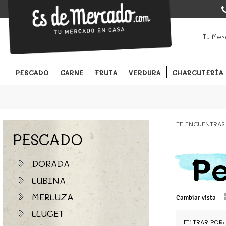
EsDeMercado.com
EsDeMercado.com
te lleva a casa los mejores productos de l
Tu Mer
Barcelona y de productores locales.
PESCADO
CARNE
FRUTA
VERDURA
CHARCUTERÍA
TE ENCUENTRAS
PESCADO
P
DORADA
LUBINA
MERLUZA
Cambiar vista
LLUCET
FILTRAR POR: