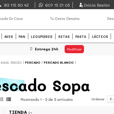
EsDeMercado.com
93 115 80 42
607 15 21 05
Inicia Sesión
os mejores mercados de
EsDeMercado.com
te lleva a c
cado En Casa
Tu Cesta Genuina
Des
Barcelona y de productores loc
READ MORE
AVES
PAN
LEGUMBRES
SETAS
PASTA
LÁCTEOS
Entrega 24h
Modificar
 AQUI:
INICIO
PESCADO
PESCADO BLANCO
escado Sopa
2
Ordenar
Mostrando 1 - 3 de 3 artículos
TIENDA