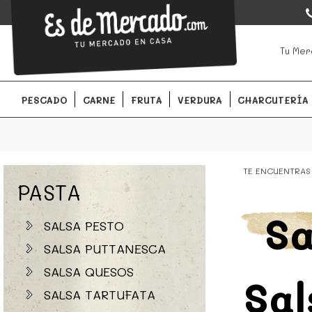
EsDeMercado.com
EsDeMercado.com
te lleva a casa los mejores productos de l
Tu Mer
Barcelona y de productores locales.
PESCADO
CARNE
FRUTA
VERDURA
CHARCUTERÍA
TE ENCUENTRAS
PASTA
Sa
SALSA PESTO
SALSA PUTTANESCA
SALSA QUESOS
Sal
SALSA TARTUFATA