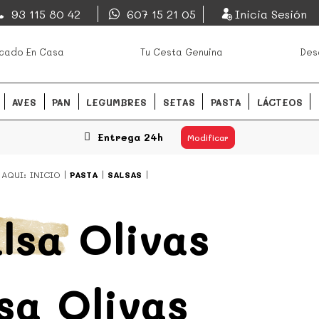
EsDeMercado.com
93 115 80 42
607 15 21 05
Inicia Sesión
os mejores mercados de
EsDeMercado.com
te lleva a c
cado En Casa
Tu Cesta Genuina
Des
Barcelona y de productores loc
READ MORE
AVES
PAN
LEGUMBRES
SETAS
PASTA
LÁCTEOS
Entrega 24h
Modificar
 AQUI:
INICIO
PASTA
SALSAS
lsa Olivas
sa Olivas