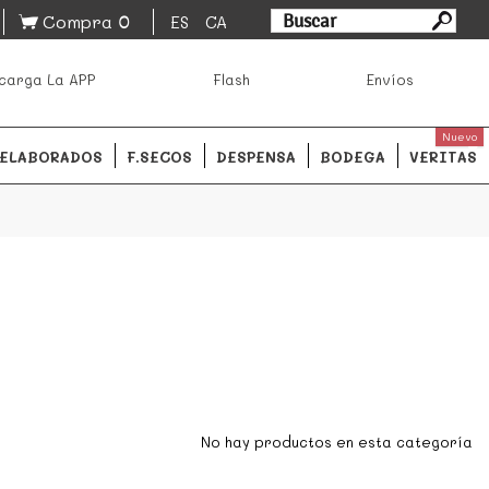
0
Compra
ES
CA
asa los mejores productos de los mejores mercados de
carga La APP
Flash
Envíos
ales.
READ MORE
Nuevo
ELABORADOS
F.SECOS
DESPENSA
BODEGA
VERITAS
No hay productos en esta categoría