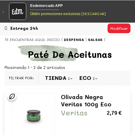
EsDeMercado.com
Esdemercado APP
------------------------
x
[DESCARGAR]
Obtén promociones exclusivas
EsDeMercado.com
te lleva a casa los mejores productos de
los mejores mercados de Barcelona y de productores
locales.
Entrega 24h
Modificar
READ MORE
TE ENCUENTRAS AQUI:
INICIO
DESPENSA
SALSAS
EsDeMercado.com
Paté De Aceitunas
EsDeMercado.com
te lleva a casa los mejores productos de
los mejores mercados de Barcelona y de productores
Mostrando 1 - 2 de 2 artículos
locales.
TIENDA
ECO
FILTRAR POR:
READ MORE
Olivada Negra
Veritas 100g Eco
Veritas
2,79 €