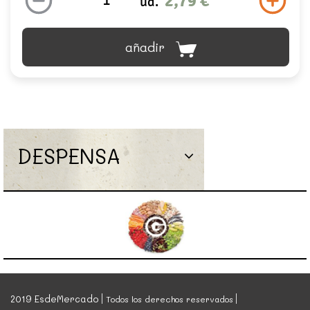
2,79 €
ud.
añadir
DESPENSA
2019 EsdeMercado
Todos los derechos reservados