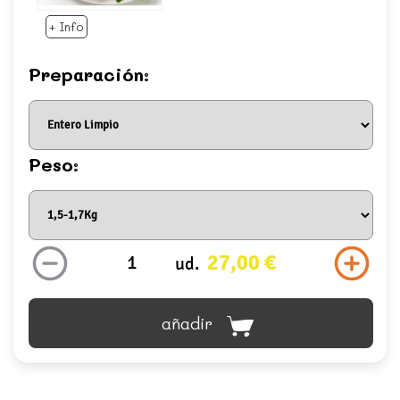
+ Info
Preparación:
Peso:
27,00 €
ud.
añadir