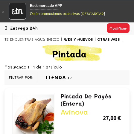
EsDeMercado.com
Esdemercado APP
------------------------
x
[DESCARGAR]
Obtén promociones exclusivas
EsDeMercado.com
te lleva a casa los mejores productos de
los mejores mercados de Barcelona y de productores
locales.
Entrega 24h
Modificar
READ MORE
TE ENCUENTRAS AQUI:
INICIO
AVES Y HUEVOS
OTRAS AVES
EsDeMercado.com
Pintada
EsDeMercado.com
te lleva a casa los mejores productos de
los mejores mercados de Barcelona y de productores
Mostrando 1 - 1 de 1 artículo
locales.
TIENDA
FILTRAR POR:
READ MORE
Pintada De Payés
(entera)
Avinova
27,00 €