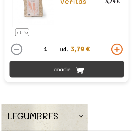
Veritas
3,79 €
+ Info
3,79 €
ud.
añadir
LEGUMBRES