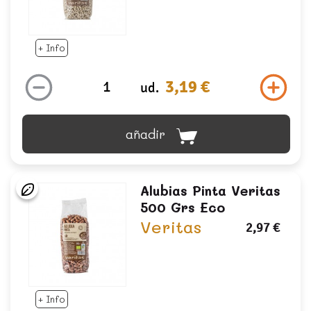
+ Info
3,19 €
ud.
añadir
Alubias Pinta Veritas
500 Grs Eco
Veritas
2,97 €
+ Info