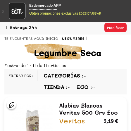
EsDeMercado.com
Esdemercado APP
------------------------
x
[DESCARGAR]
Obtén promociones exclusivas
EsDeMercado.com
te lleva a casa los mejores productos de
los mejores mercados de Barcelona y de productores
locales.
Entrega 24h
Modificar
READ MORE
TE ENCUENTRAS AQUI:
INICIO
LEGUMBRES
EsDeMercado.com
Legumbre Seca
EsDeMercado.com
te lleva a casa los mejores productos de
los mejores mercados de Barcelona y de productores
Mostrando 1 - 11 de 11 artículos
locales.
CATEGORÍAS
FILTRAR POR:
READ MORE
TIENDA
ECO
Alubias Blancas
Veritas 500 Grs Eco
Veritas
3,19 €