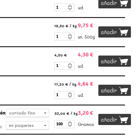
añadir
ud.
9,75 €
19,50 €
/ kg
añadir
un. 500g
4,30 €
4,30 €
añadir
ud.
4,64 €
17,20 €
/ kg
añadir
ud.
3,20 €
ión:
cortado fino
32,00 €
/ kg
añadir
Gramos
en paquetes
: