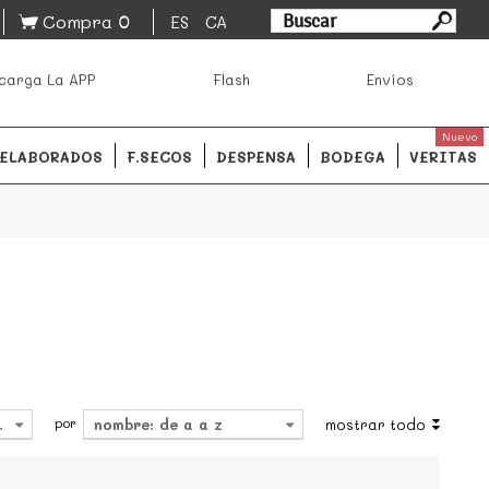
0
Compra
ES
CA
asa los mejores productos de los mejores mercados de
carga La APP
Flash
Envíos
ales.
READ MORE
Nuevo
ELABORADOS
F.SECOS
DESPENSA
BODEGA
VERITAS
por
4
nombre: de a a z
mostrar todo