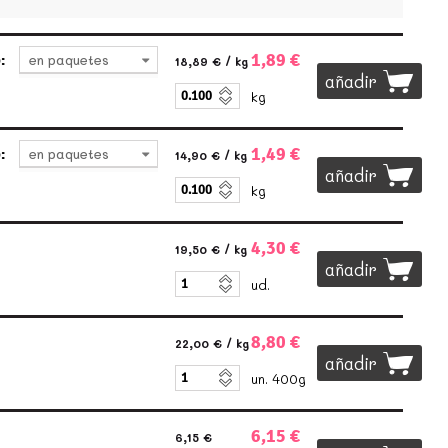
1,89 €
:
en paquetes
18,89 €
/ kg
añadir
kg
1,49 €
:
en paquetes
14,90 €
/ kg
añadir
kg
4,30 €
19,50 €
/ kg
añadir
ud.
8,80 €
22,00 €
/ kg
añadir
un. 400g
6,15 €
6,15 €