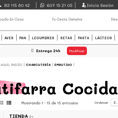
EsDeMercado.com
93 115 80 42
607 15 21 05
Inicia Sesión
os mejores mercados de
EsDeMercado.com
te lleva a c
cado En Casa
Tu Cesta Genuina
Des
Barcelona y de productores loc
READ MORE
AVES
PAN
LEGUMBRES
SETAS
PASTA
LÁCTEOS
Entrega 24h
Modificar
 AQUI:
INICIO
CHARCUTERÍA
EMBUTIDO
tifarra Cocida
2
Ordenar
Mostrando 1 - 15 de 15 artículos
TIENDA