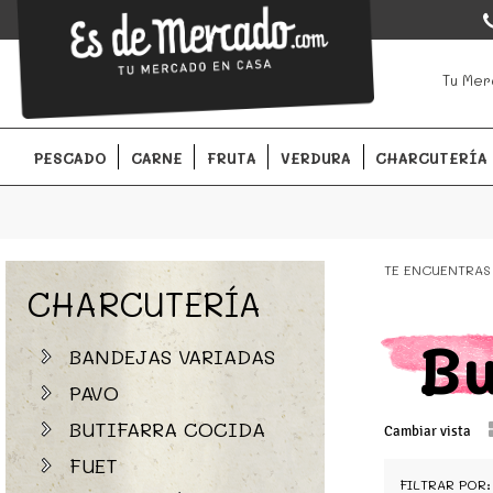
EsDeMercado.com
EsDeMercado.com
te lleva a casa los mejores productos de l
Tu Mer
Barcelona y de productores locales.
PESCADO
CARNE
FRUTA
VERDURA
CHARCUTERÍA
TE ENCUENTRAS
CHARCUTERÍA
Bu
BANDEJAS VARIADAS
PAVO
BUTIFARRA COCIDA
Cambiar vista
FUET
FILTRAR POR: