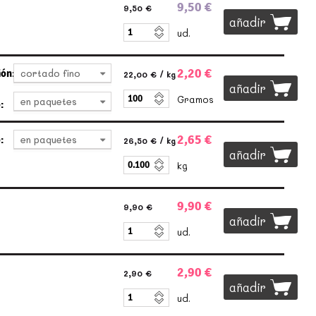
9,50 €
9,50 €
añadir
ud.
2,20 €
ión:
cortado fino
22,00 €
/ kg
añadir
Gramos
en paquetes
:
2,65 €
:
en paquetes
26,50 €
/ kg
añadir
kg
9,90 €
9,90 €
añadir
ud.
2,90 €
2,90 €
añadir
ud.