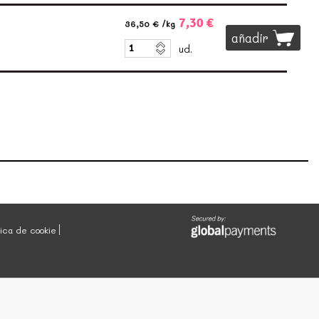
7,30 €
36,50 €
/kg
añadir
ud.
tica de cookie