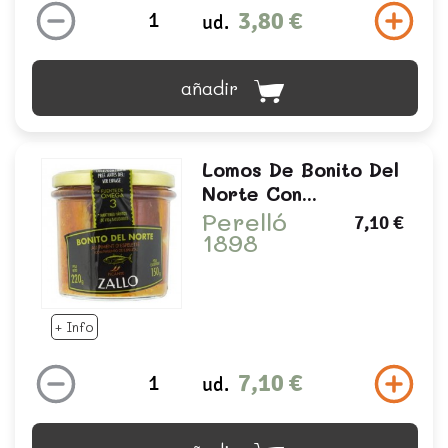
3,80 €
ud.
añadir
Lomos De Bonito Del
Norte Con...
Perelló
7,10 €
1898
+ Info
7,10 €
ud.