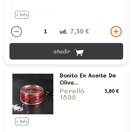
+ Info
7,30 €
ud.
añadir
Bonito En Aceite De
Oliva...
Perelló
3,80 €
1898
+ Info