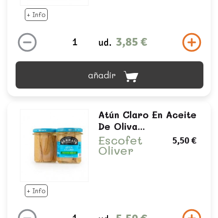
+ Info
3,85 €
ud.
añadir
Atún Claro En Aceite
De Oliva...
Escofet
5,50 €
Oliver
+ Info