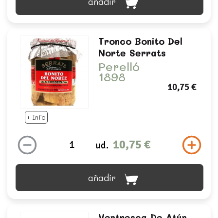
añadir
Tronco Bonito Del
Norte Serrats
Perelló
1898
10,75 €
+ Info
10,75 €
ud.
añadir
Ventresca De Atún