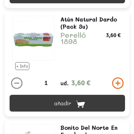
Atún Natural Dardo
(pack 3u)
Perelló
3,60 €
1898
+ Info
3,60 €
ud.
añadir
Bonito Del Norte En