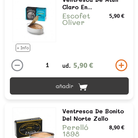
Claro En...
Escofet
5,90 €
Oliver
+ Info
5,90 €
ud.
añadir
Ventresca De Bonito
Del Norte Zallo
Perelló
8,90 €
1898