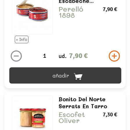
Escabeche...
Perelló
7,90 €
1898
+ Info
7,90 €
ud.
añadir
Bonito Del Norte
Serrats En Tarro
Escofet
7,30 €
Oliver