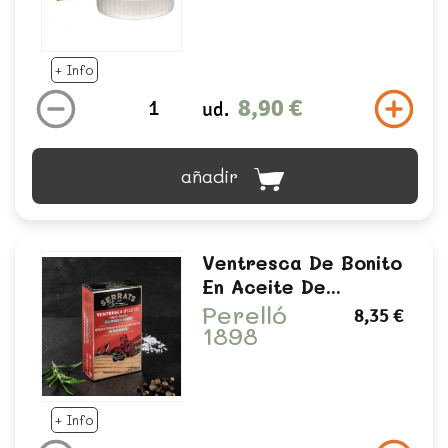
+ Info
8,90 €
ud.
añadir
Ventresca De Bonito
En Aceite De...
Perelló
8,35 €
1898
+ Info