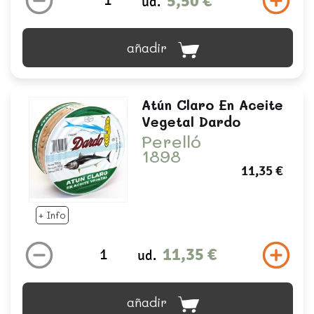
5,50 €
ud.
añadir
Atún Claro En Aceite
Vegetal Dardo
Perelló
1898
11,35 €
+ Info
11,35 €
ud.
añadir