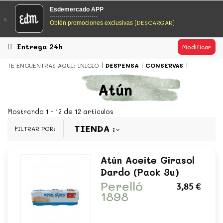
EsDeMercado.com
Esdemercado APP
------------------------
x
[DESCARGAR]
Obtén promociones exclusivas
EsDeMercado.com
te lleva a casa los mejores productos de
los mejores mercados de Barcelona y de productores
locales.
Entrega 24h
Modificar
READ MORE
TE ENCUENTRAS AQUI:
INICIO
DESPENSA
CONSERVAS
EsDeMercado.com
Atún
EsDeMercado.com
te lleva a casa los mejores productos de
los mejores mercados de Barcelona y de productores
Mostrando 1 - 12 de 12 artículos
locales.
TIENDA
FILTRAR POR:
READ MORE
Atún Aceite Girasol
Dardo (pack 3u)
Perelló
3,85 €
1898