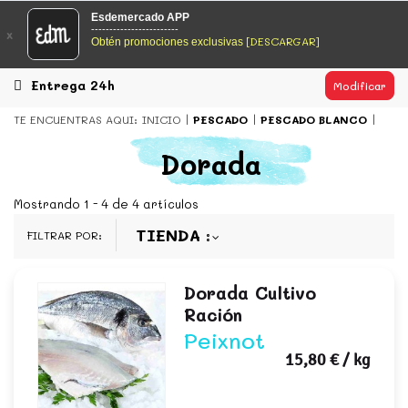
EsDeMercado.com
Esdemercado APP
------------------------
x
[DESCARGAR]
Obtén promociones exclusivas
EsDeMercado.com
te lleva a casa los mejores productos de
los mejores mercados de Barcelona y de productores
locales.
Entrega 24h
Modificar
READ MORE
TE ENCUENTRAS AQUI:
INICIO
PESCADO
PESCADO BLANCO
EsDeMercado.com
Dorada
EsDeMercado.com
te lleva a casa los mejores productos de
los mejores mercados de Barcelona y de productores
Mostrando 1 - 4 de 4 artículos
locales.
TIENDA
FILTRAR POR:
READ MORE
Dorada Cultivo
Ración
Peixnot
15,80 €
/ kg