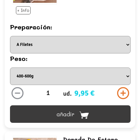
+ Info
Preparación:
Peso:
9,95 €
ud.
añadir
Dorada De Estero