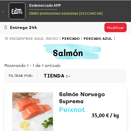
EsDeMercado.com
Esdemercado APP
------------------------
x
[DESCARGAR]
Obtén promociones exclusivas
EsDeMercado.com
te lleva a casa los mejores productos de
los mejores mercados de Barcelona y de productores
locales.
Entrega 24h
Modificar
READ MORE
TE ENCUENTRAS AQUI:
INICIO
PESCADO
PESCADO AZUL
EsDeMercado.com
Salmón
EsDeMercado.com
te lleva a casa los mejores productos de
los mejores mercados de Barcelona y de productores
Mostrando 1 - 1 de 1 artículo
locales.
TIENDA
FILTRAR POR:
READ MORE
Salmón Noruego
Suprema
Peixnot
35,00 €
/ kg