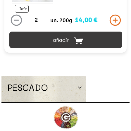
+ Info
14,00 €
un. 200g
añadir
PESCADO