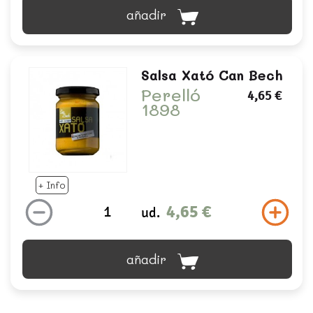
añadir
Salsa Xató Can Bech
Perelló
4,65 €
1898
+ Info
4,65 €
ud.
añadir