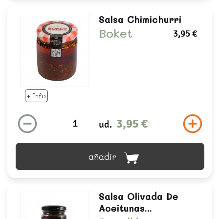
Salsa Chimichurri
Boket
3,95 €
+ Info
3,95 €
ud.
añadir
Salsa Olivada De
Aceitunas...