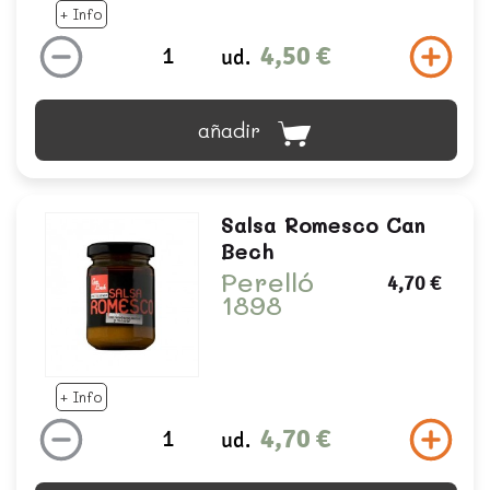
+ Info
4,50 €
ud.
añadir
Salsa Romesco Can
Bech
Perelló
4,70 €
1898
+ Info
4,70 €
ud.