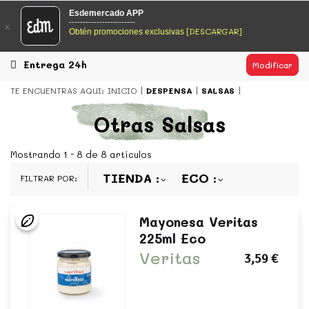
EsDeMercado.com
Esdemercado APP
------------------------
x
[DESCARGAR]
Obtén promociones exclusivas
EsDeMercado.com
te lleva a casa los mejores productos de
los mejores mercados de Barcelona y de productores
locales.
Entrega 24h
Modificar
READ MORE
TE ENCUENTRAS AQUI:
INICIO
DESPENSA
SALSAS
EsDeMercado.com
Otras Salsas
EsDeMercado.com
te lleva a casa los mejores productos de
los mejores mercados de Barcelona y de productores
Mostrando 1 - 8 de 8 artículos
locales.
TIENDA
ECO
FILTRAR POR:
READ MORE
Mayonesa Veritas
225ml Eco
Veritas
3,59 €