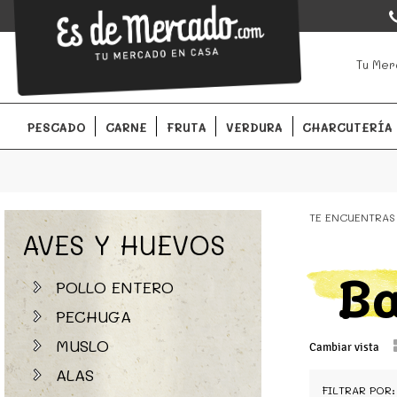
EsDeMercado.com
EsDeMercado.com
te lleva a casa los mejores productos de l
Tu Mer
Barcelona y de productores locales.
PESCADO
CARNE
FRUTA
VERDURA
CHARCUTERÍA
TE ENCUENTRAS
AVES Y HUEVOS
B
POLLO ENTERO
PECHUGA
MUSLO
Cambiar vista
ALAS
FILTRAR POR: