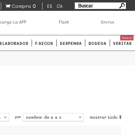
0
Compra
ES
CA
asa los mejores productos de los mejores mercados de
carga La APP
Flash
Envíos
ales.
READ MORE
Nuevo
ELABORADOS
F.SECOS
DESPENSA
BODEGA
VERITAS
por
4
nombre: de a a z
mostrar todo