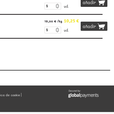
añadir
ud.
10,25 €
19,00 €
/kg
añadir
ud.
tica de cookie