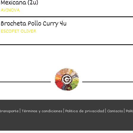
Mexicana (2u)
AVINOVA
Brocheta Pollo Curry 4u
ESCOFET OLIVER
transporte
Términos y condiciones
Política de privacidad
Contacto
Polí