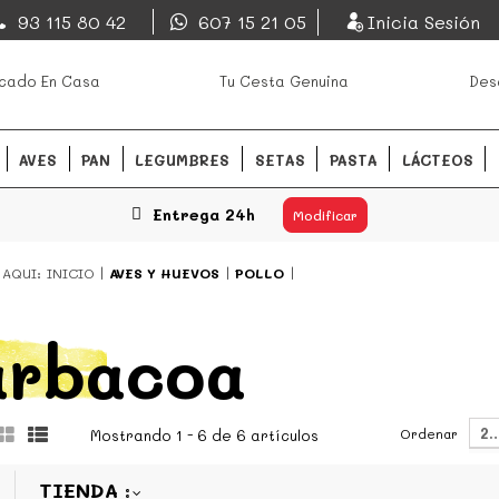
EsDeMercado.com
93 115 80 42
607 15 21 05
Inicia Sesión
os mejores mercados de
EsDeMercado.com
te lleva a c
cado En Casa
Tu Cesta Genuina
Des
Barcelona y de productores loc
READ MORE
AVES
PAN
LEGUMBRES
SETAS
PASTA
LÁCTEOS
Entrega 24h
Modificar
 AQUI:
INICIO
AVES Y HUEVOS
POLLO
arbacoa
2
Ordenar
Mostrando 1 - 6 de 6 artículos
TIENDA