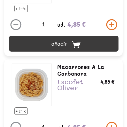
+ Info
4,85 €
ud.
añadir
Macarrones A La
Carbonara
Escofet
4,85 €
Oliver
+ Info