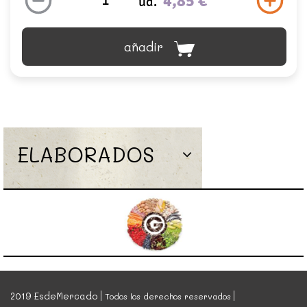
4,85 €
ud.
añadir
ELABORADOS
2019 EsdeMercado
Todos los derechos reservados