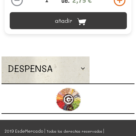
2,75 €
ud.
añadir
DESPENSA
2019 EsdeMercado
Todos los derechos reservados