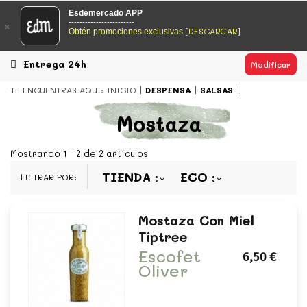
EsDeMercado.com
Esdemercado APP
------------------------
x
[DESCARGAR]
Obtén promociones exclusivas
EsDeMercado.com
te lleva a casa los mejores productos de
los mejores mercados de Barcelona y de productores
locales.
Entrega 24h
Modificar
READ MORE
TE ENCUENTRAS AQUI:
INICIO
DESPENSA
SALSAS
EsDeMercado.com
Mostaza
EsDeMercado.com
te lleva a casa los mejores productos de
los mejores mercados de Barcelona y de productores
Mostrando 1 - 2 de 2 artículos
locales.
TIENDA
ECO
FILTRAR POR:
READ MORE
Mostaza Con Miel
Tiptree
Escofet
6,50 €
Oliver