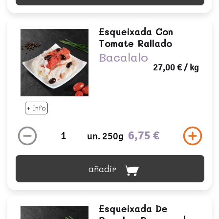
Esqueixada Con
Tomate Rallado
Bacalalo
27,00 €
/ kg
+ Info
6,75 €
un. 250g
añadir
Esqueixada De