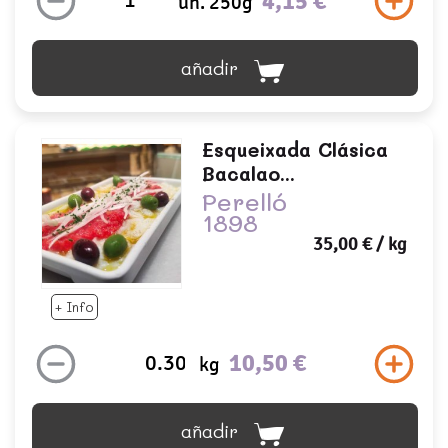
4,15 €
un. 250g
añadir
Esqueixada Clásica
Bacalao...
Perelló
1898
35,00 €
/ kg
+ Info
10,50 €
kg
añadir