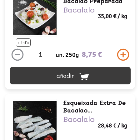
Bacalao Preparada
Bacalalo
35,00 €
/ kg
+ Info
8,75 €
un. 250g
añadir
Esqueixada Extra De
Bacalao...
Bacalalo
28,48 €
/ kg