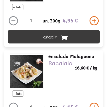
+ Info
4,95 €
un. 300g
añadir
Ensalada Malagueña
Bacalalo
16,60 €
/ kg
+ Info