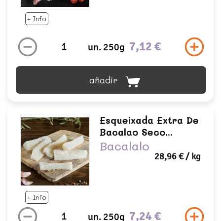
+ Info
7,12 €
un. 250g
añadir
Esqueixada Extra De
Bacalao Seco...
Bacalalo
28,96 €
/ kg
+ Info
7,24 €
un. 250g