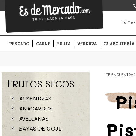
EsDeMercado.com
EsDeMercado.com
te lleva a casa los mejores productos de l
Tu Mer
Barcelona y de productores locales.
PESCADO
CARNE
FRUTA
VERDURA
CHARCUTERÍA
TE ENCUENTRAS
FRUTOS SECOS
Pi
ALMENDRAS
ANACARDOS
AVELLANAS
Pis
BAYAS DE GOJI