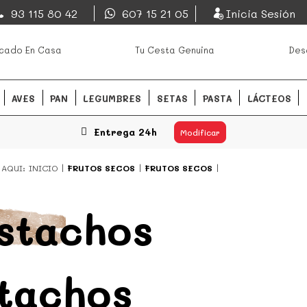
EsDeMercado.com
93 115 80 42
607 15 21 05
Inicia Sesión
os mejores mercados de
EsDeMercado.com
te lleva a c
cado En Casa
Tu Cesta Genuina
Des
Barcelona y de productores loc
READ MORE
AVES
PAN
LEGUMBRES
SETAS
PASTA
LÁCTEOS
Entrega 24h
Modificar
 AQUI:
INICIO
FRUTOS SECOS
FRUTOS SECOS
stachos
tachos