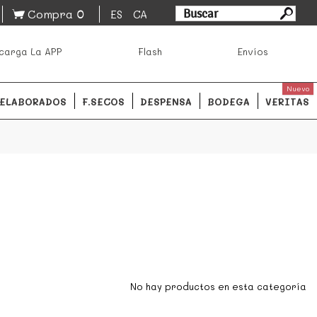
0
Compra
ES
CA
asa los mejores productos de los mejores mercados de
carga La APP
Flash
Envíos
ales.
READ MORE
Nuevo
ELABORADOS
F.SECOS
DESPENSA
BODEGA
VERITAS
No hay productos en esta categoría