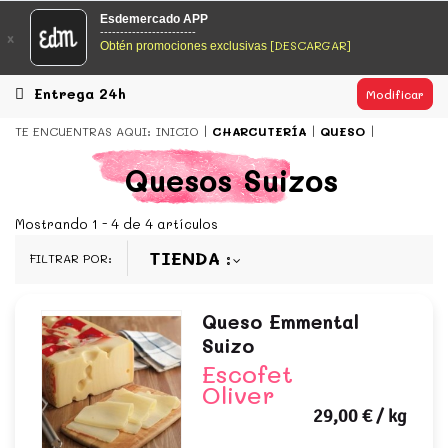
EsDeMercado.com
Esdemercado APP
------------------------
x
[DESCARGAR]
Obtén promociones exclusivas
EsDeMercado.com
te lleva a casa los mejores productos de
los mejores mercados de Barcelona y de productores
locales.
Entrega 24h
Modificar
READ MORE
TE ENCUENTRAS AQUI:
INICIO
CHARCUTERÍA
QUESO
EsDeMercado.com
Quesos Suizos
EsDeMercado.com
te lleva a casa los mejores productos de
los mejores mercados de Barcelona y de productores
Mostrando 1 - 4 de 4 artículos
locales.
TIENDA
FILTRAR POR:
READ MORE
Queso Emmental
Suizo
Escofet
Oliver
29,00 €
/ kg