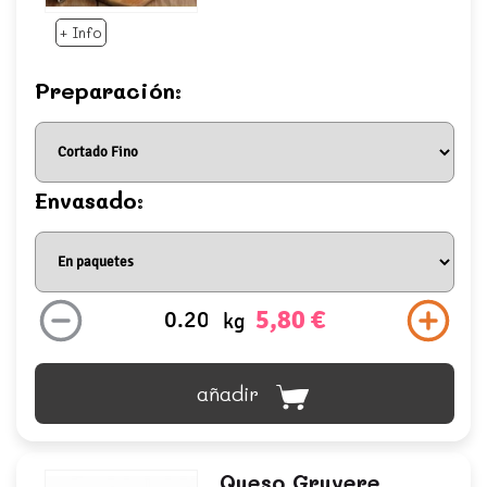
+ Info
Preparación:
Envasado:
5,80 €
kg
añadir
Queso Gruyere