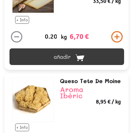
33,50 €
/ kg
+ Info
6,70 €
kg
añadir
Queso Tete De Moine
Aroma
Ibèric
8,95 €
/ kg
+ Info