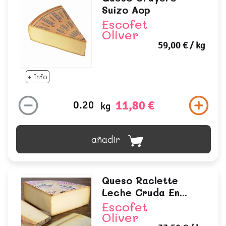
Suizo Aop
Escofet
Oliver
59,00 €
/ kg
+ Info
11,80 €
kg
añadir
Queso Raclette
Leche Cruda En...
Escofet
Oliver