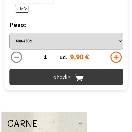
+ Info
Peso:
9,90 €
ud.
añadir
CARNE