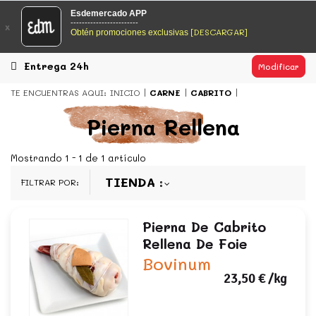
EsDeMercado.com
Esdemercado APP
------------------------
x
[DESCARGAR]
Obtén promociones exclusivas
EsDeMercado.com
te lleva a casa los mejores productos de
los mejores mercados de Barcelona y de productores
locales.
Entrega 24h
Modificar
READ MORE
TE ENCUENTRAS AQUI:
INICIO
CARNE
CABRITO
EsDeMercado.com
Pierna Rellena
EsDeMercado.com
te lleva a casa los mejores productos de
los mejores mercados de Barcelona y de productores
Mostrando 1 - 1 de 1 artículo
locales.
TIENDA
FILTRAR POR:
READ MORE
Pierna De Cabrito
Rellena De Foie
Bovinum
23,50 €
/kg