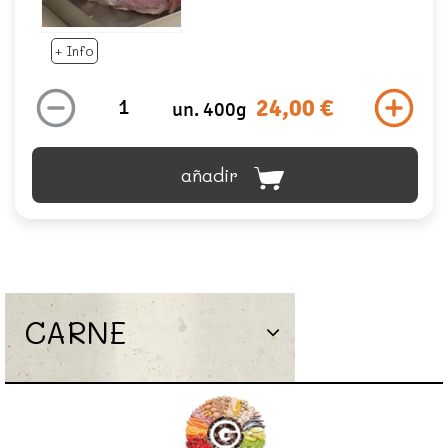
+ Info
24,00 €
un. 400g
añadir
CARNE