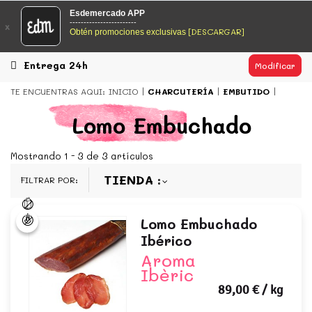
EsDeMercado.com
Esdemercado APP
------------------------
x
[DESCARGAR]
Obtén promociones exclusivas
EsDeMercado.com
te lleva a casa los mejores productos de
los mejores mercados de Barcelona y de productores
locales.
Entrega 24h
Modificar
READ MORE
TE ENCUENTRAS AQUI:
INICIO
CHARCUTERÍA
EMBUTIDO
EsDeMercado.com
Lomo Embuchado
EsDeMercado.com
te lleva a casa los mejores productos de
los mejores mercados de Barcelona y de productores
Mostrando 1 - 3 de 3 artículos
locales.
TIENDA
FILTRAR POR:
READ MORE
Lomo Embuchado
Ibérico
Aroma
Ibèric
89,00 €
/ kg