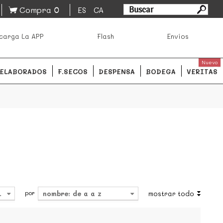
0
Compra
ES
CA
asa los mejores productos de los mejores mercados de
carga La APP
Flash
Envíos
ales.
READ MORE
Nuevo
ELABORADOS
F.SECOS
DESPENSA
BODEGA
VERITAS
por
4
nombre: de a a z
mostrar todo