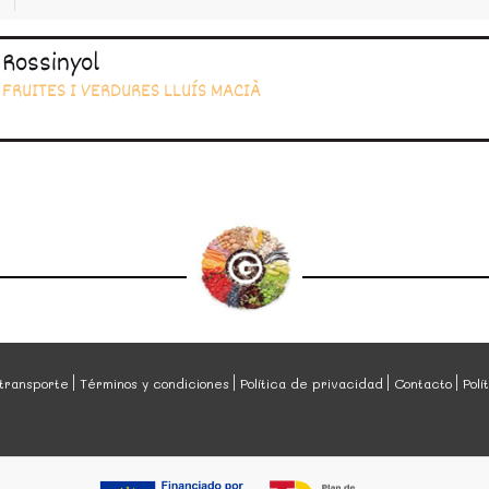
Rossinyol
FRUITES I VERDURES LLUÍS MACIÀ
transporte
Términos y condiciones
Política de privacidad
Contacto
Polí