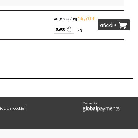
14,70 €
49,00 €
/ kg
añadir
kg
tica de cookie