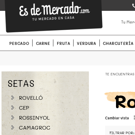
EsDeMercado.com
EsDeMercado.com
te lleva a casa los mejores productos de l
Tu Mer
Barcelona y de productores locales.
PESCADO
CARNE
FRUTA
VERDURA
CHARCUTERÍA
TE ENCUENTRAS
SETAS
Ro
ROVELLÓ
CEP
ROSSINYOL
Cambiar vista
CAMAGROC
FILTRAR POR: