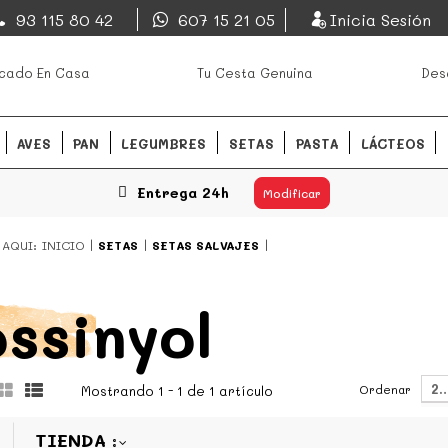
EsDeMercado.com
93 115 80 42
607 15 21 05
Inicia Sesión
os mejores mercados de
EsDeMercado.com
te lleva a c
cado En Casa
Tu Cesta Genuina
Des
Barcelona y de productores loc
READ MORE
AVES
PAN
LEGUMBRES
SETAS
PASTA
LÁCTEOS
Entrega 24h
Modificar
 AQUI:
INICIO
SETAS
SETAS SALVAJES
ssinyol
2
Ordenar
Mostrando 1 - 1 de 1 artículo
TIENDA