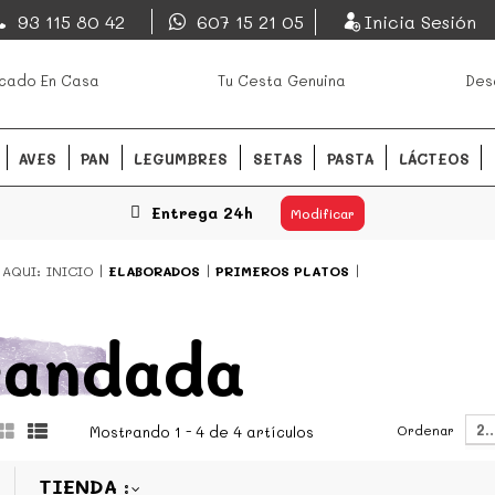
EsDeMercado.com
93 115 80 42
607 15 21 05
Inicia Sesión
os mejores mercados de
EsDeMercado.com
te lleva a c
cado En Casa
Tu Cesta Genuina
Des
Barcelona y de productores loc
READ MORE
AVES
PAN
LEGUMBRES
SETAS
PASTA
LÁCTEOS
Entrega 24h
Modificar
 AQUI:
INICIO
ELABORADOS
PRIMEROS PLATOS
randada
2
Ordenar
Mostrando 1 - 4 de 4 artículos
TIENDA