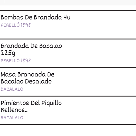
Bombas De Brandada 4u
PERELLÓ 1898
Brandada De Bacalao
225g
PERELLÓ 1898
Masa Brandada De
Bacalao Desalado
BACALALO
Pimientos Del Piquillo
Rellenos...
BACALALO