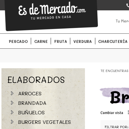
EsDeMercado.com
EsDeMercado.com
te lleva a casa los mejores productos de l
Tu Mer
Barcelona y de productores locales.
PESCADO
CARNE
FRUTA
VERDURA
CHARCUTERÍA
TE ENCUENTRAS
ELABORADOS
B
ARROCES
BRANDADA
BUÑUELOS
Cambiar vista
BURGERS VEGETALES
FILTRAR POR: