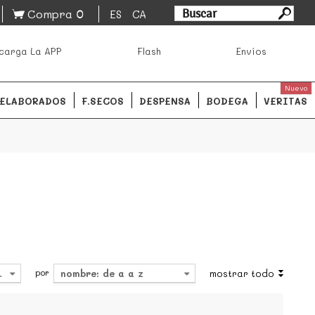
0
Compra
ES
CA
asa los mejores productos de los mejores mercados de
carga La APP
Flash
Envíos
ales.
READ MORE
Nuevo
ELABORADOS
F.SECOS
DESPENSA
BODEGA
VERITAS
por
4
nombre: de a a z
mostrar todo