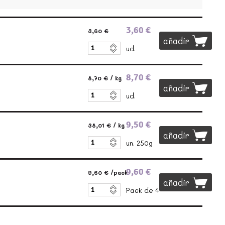
3,60 €
3,60 €
añadir
ud.
8,70 €
8,70 €
/ kg
añadir
ud.
9,50 €
38,01 €
/ kg
añadir
un. 250g
9,60 €
9,60 €
/pack
añadir
Pack de 4