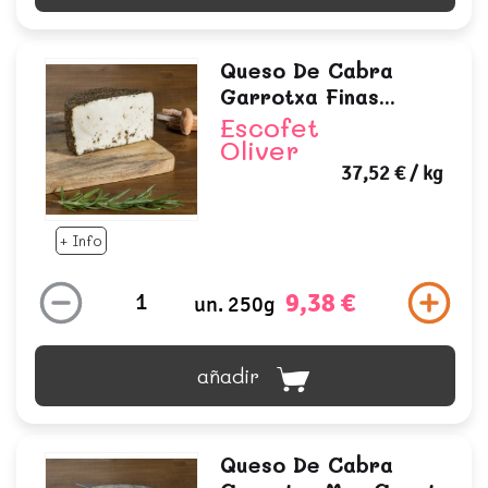
Queso De Cabra
Garrotxa Finas...
Escofet
Oliver
37,52 €
/ kg
+ Info
9,38 €
un. 250g
añadir
Queso De Cabra