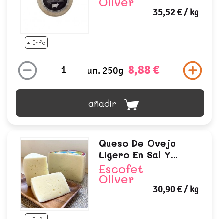
Oliver
35,52 €
/ kg
+ Info
8,88 €
un. 250g
añadir
Queso De Oveja
Ligero En Sal Y...
Escofet
Oliver
30,90 €
/ kg