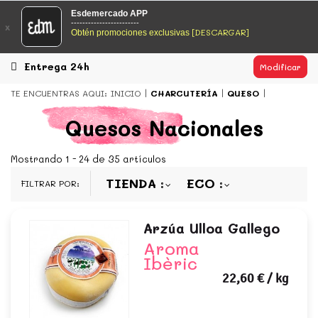
EsDeMercado.com
Esdemercado APP
------------------------
x
[DESCARGAR]
Obtén promociones exclusivas
EsDeMercado.com
te lleva a casa los mejores productos de
los mejores mercados de Barcelona y de productores
locales.
Entrega 24h
Modificar
READ MORE
TE ENCUENTRAS AQUI:
INICIO
CHARCUTERÍA
QUESO
EsDeMercado.com
Quesos Nacionales
EsDeMercado.com
te lleva a casa los mejores productos de
los mejores mercados de Barcelona y de productores
Mostrando 1 - 24 de 35 artículos
locales.
TIENDA
ECO
FILTRAR POR:
READ MORE
Arzúa Ulloa Gallego
Aroma
Ibèric
22,60 €
/ kg