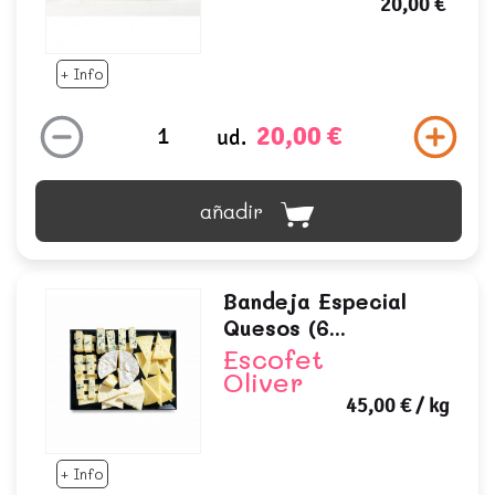
20,00 €
+ Info
20,00 €
ud.
añadir
Bandeja Especial
Quesos (6...
Escofet
Oliver
45,00 €
/ kg
+ Info