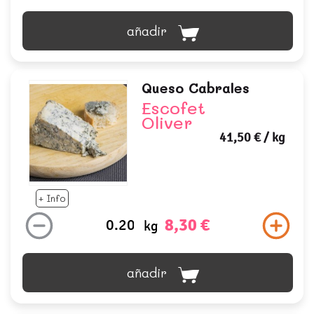
añadir
Queso Cabrales
Escofet
Oliver
41,50 €
/ kg
+ Info
8,30 €
kg
añadir