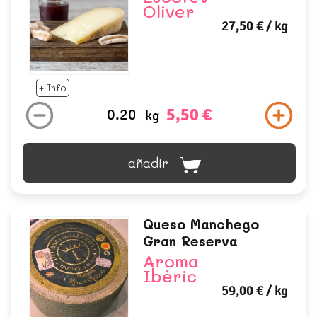
Oliver
27,50 €
/ kg
+ Info
5,50 €
kg
añadir
Queso Manchego
Gran Reserva
Aroma
Ibèric
59,00 €
/ kg