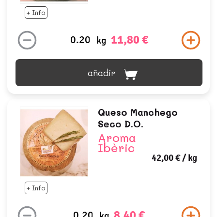
+ Info
11,80 €
kg
añadir
Queso Manchego
Seco D.o.
Aroma
Ibèric
42,00 €
/ kg
+ Info
8,40 €
kg