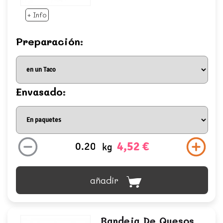
+ Info
Preparación:
Envasado:
4,52 €
kg
añadir
Bandeja De Quesos