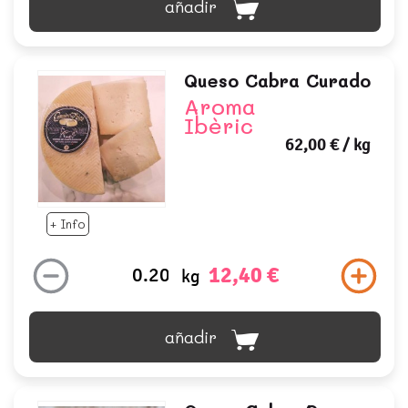
añadir
Queso Cabra Curado
Aroma
Ibèric
62,00 €
/ kg
+ Info
12,40 €
kg
añadir