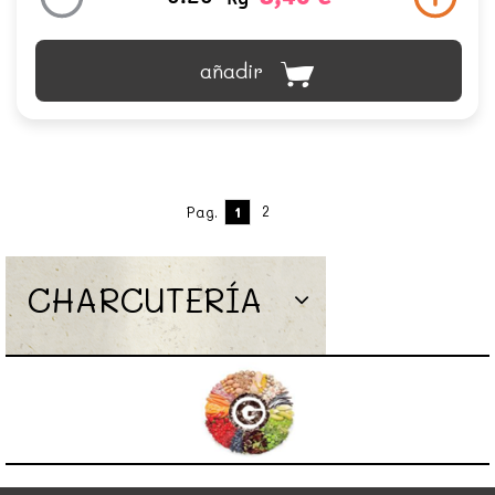
añadir
2
Pag.
1
CHARCUTERÍA