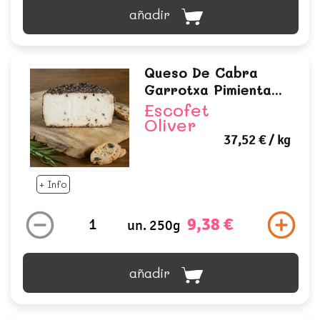
añadir
Queso De Cabra
Garrotxa Pimienta...
Escofet
Oliver
37,52 €
/ kg
+ Info
9,38 €
un. 250g
añadir