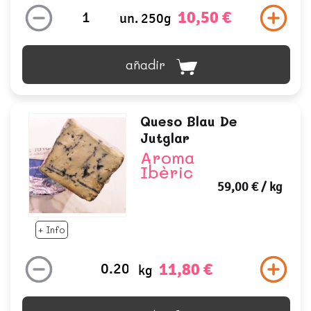
10,50 €
un. 250g
añadir
Queso Blau De
Jutglar
Aroma
Ibèric
59,00 €
/ kg
+ Info
11,80 €
kg