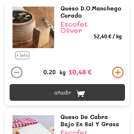
Queso D.o.manchego
Curado
Escofet
Oliver
52,40 €
/ kg
+ Info
10,48 €
kg
añadir
Queso De Cabra
Bajo En Sal Y Grasa
Escofet