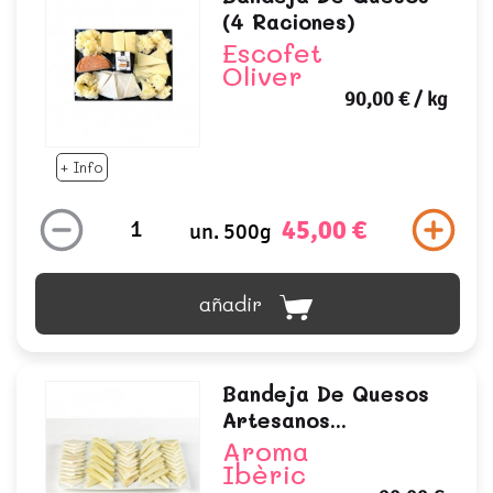
(4 Raciones)
Escofet
Oliver
90,00 €
/ kg
+ Info
45,00 €
un. 500g
añadir
Bandeja De Quesos
Artesanos...
Aroma
Ibèric