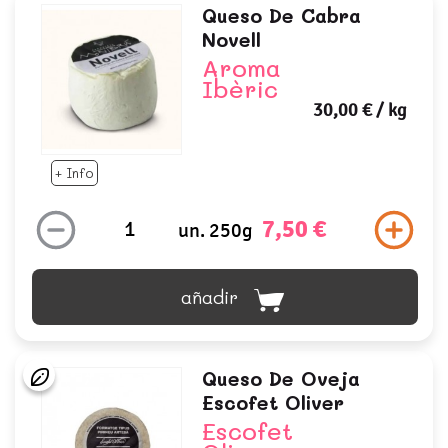
Queso De Cabra
Novell
Aroma
Ibèric
30,00 €
/ kg
+ Info
7,50 €
un. 250g
añadir
Queso De Oveja
Escofet Oliver
Escofet