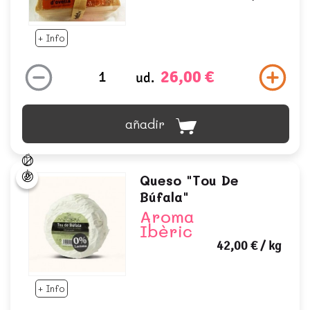
+ Info
26,00 €
ud.
añadir
Queso "tou De
Búfala"
Aroma
Ibèric
42,00 €
/ kg
+ Info