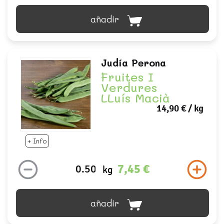
añadir
Judía Perona
Fruites I
Verdures
LLuís Macià
14,90 €
/ kg
+ Info
7,45 €
kg
añadir