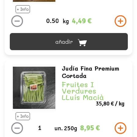
+ Info
4,49 €
kg
añadir
Judía Fina Premium
Cortada
Fruites I
Verdures
LLuís Macià
35,80 €
/ kg
+ Info
8,95 €
un. 250g