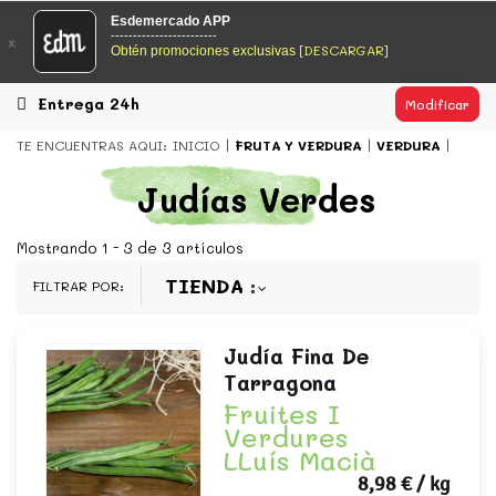
EsDeMercado.com
Esdemercado APP
------------------------
x
[DESCARGAR]
Obtén promociones exclusivas
EsDeMercado.com
te lleva a casa los mejores productos de
los mejores mercados de Barcelona y de productores
locales.
Entrega 24h
Modificar
READ MORE
TE ENCUENTRAS AQUI:
INICIO
FRUTA Y VERDURA
VERDURA
EsDeMercado.com
Judías Verdes
EsDeMercado.com
te lleva a casa los mejores productos de
los mejores mercados de Barcelona y de productores
Mostrando 1 - 3 de 3 artículos
locales.
TIENDA
FILTRAR POR:
READ MORE
Judía Fina De
Tarragona
Fruites I
Verdures
LLuís Macià
8,98 €
/ kg