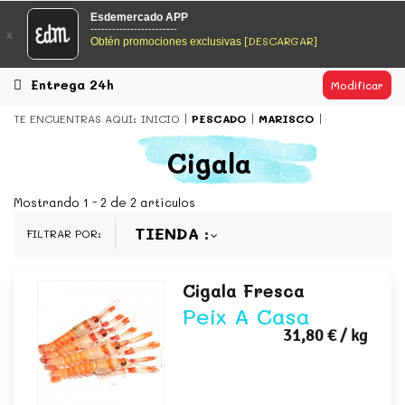
EsDeMercado.com
Esdemercado APP
------------------------
x
[DESCARGAR]
Obtén promociones exclusivas
EsDeMercado.com
te lleva a casa los mejores productos de
los mejores mercados de Barcelona y de productores
locales.
Entrega 24h
Modificar
READ MORE
TE ENCUENTRAS AQUI:
INICIO
PESCADO
MARISCO
EsDeMercado.com
Cigala
EsDeMercado.com
te lleva a casa los mejores productos de
los mejores mercados de Barcelona y de productores
Mostrando 1 - 2 de 2 artículos
locales.
TIENDA
FILTRAR POR:
READ MORE
Cigala Fresca
Peix A Casa
31,80 €
/ kg