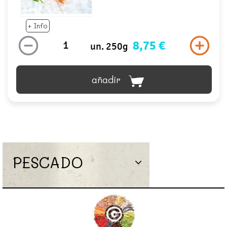
+ Info
8,75 €
un. 250g
añadir
PESCADO