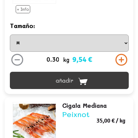
+ Info
Tamaño:
9,54 €
kg
añadir
Cigala Mediana
Peixnot
35,00 €
/ kg