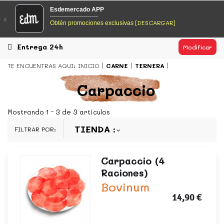
EsDeMercado.com
Esdemercado APP
------------------------
x
[DESCARGAR]
Obtén promociones exclusivas
EsDeMercado.com
te lleva a casa los mejores productos de
los mejores mercados de Barcelona y de productores
locales.
Entrega 24h
Modificar
READ MORE
TE ENCUENTRAS AQUI:
INICIO
CARNE
TERNERA
EsDeMercado.com
Carpaccio
EsDeMercado.com
te lleva a casa los mejores productos de
los mejores mercados de Barcelona y de productores
Mostrando 1 - 3 de 3 artículos
locales.
TIENDA
FILTRAR POR:
READ MORE
Carpaccio (4
Raciones)
Bovinum
14,90 €