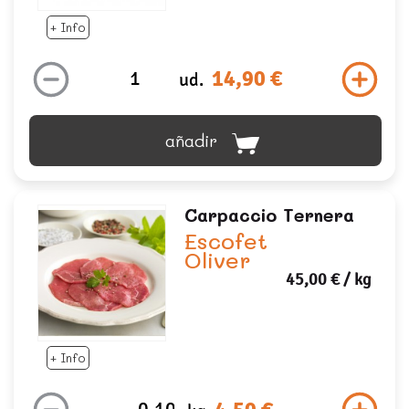
+ Info
14,90 €
ud.
añadir
Carpaccio Ternera
Escofet
Oliver
45,00 €
/ kg
+ Info