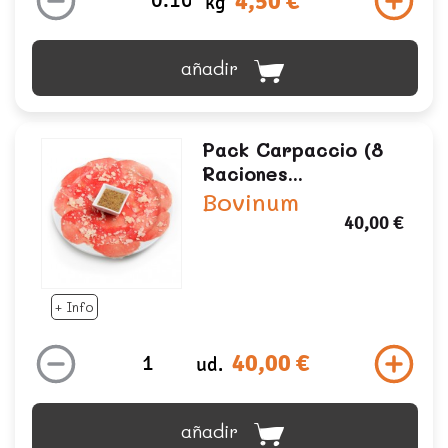
4,50 €
kg
añadir
Pack Carpaccio (8
Raciones...
Bovinum
40,00 €
+ Info
40,00 €
ud.
añadir