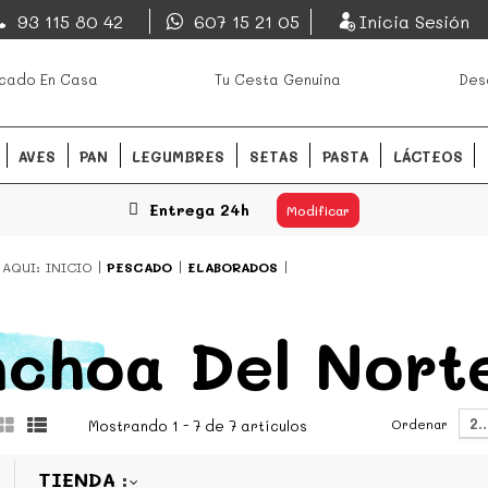
EsDeMercado.com
93 115 80 42
607 15 21 05
Inicia Sesión
os mejores mercados de
EsDeMercado.com
te lleva a c
cado En Casa
Tu Cesta Genuina
Des
Barcelona y de productores loc
READ MORE
AVES
PAN
LEGUMBRES
SETAS
PASTA
LÁCTEOS
Entrega 24h
Modificar
 AQUI:
INICIO
PESCADO
ELABORADOS
choa Del Nort
2
Ordenar
Mostrando 1 - 7 de 7 artículos
TIENDA