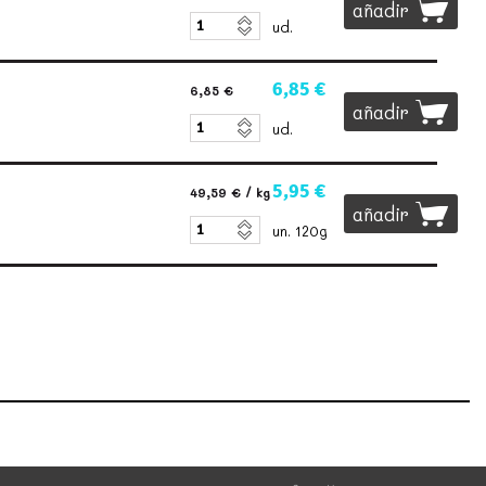
añadir
ud.
6,85 €
6,85 €
añadir
ud.
5,95 €
49,59 €
/ kg
añadir
un. 120g