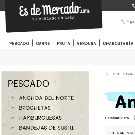
EsDeMercado.com
EsDeMercado.com
te lleva a casa los mejores productos de l
Tu Mer
Barcelona y de productores locales.
PESCADO
CARNE
FRUTA
VERDURA
CHARCUTERÍA
TE ENCUENTRAS
PESCADO
An
ANCHOA DEL NORTE
BROCHETAS
HAMBURGUESAS
Cambiar vista
BANDEJAS DE SUSHI
FILTRAR POR: