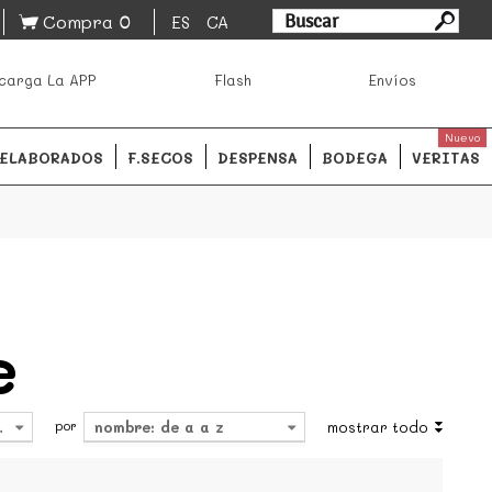
0
Compra
ES
CA
asa los mejores productos de los mejores mercados de
carga La APP
Flash
Envíos
ales.
READ MORE
Nuevo
ELABORADOS
F.SECOS
DESPENSA
BODEGA
VERITAS
e
por
4
nombre: de a a z
mostrar todo