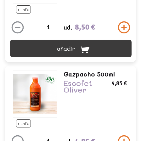
+ Info
8,50 €
ud.
añadir
Gazpacho 500ml
Escofet
4,85 €
Oliver
+ Info