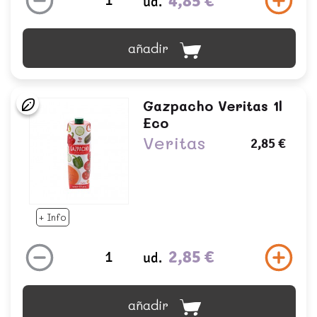
4,85 €
ud.
añadir
Gazpacho Veritas 1l
Eco
Veritas
2,85 €
+ Info
2,85 €
ud.
añadir