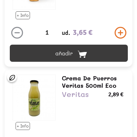
+ Info
3,65 €
ud.
añadir
Crema De Puerros
Veritas 500ml Eco
Veritas
2,89 €
+ Info