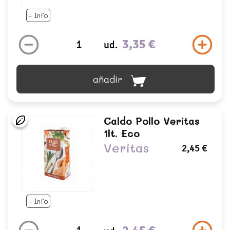
+ Info
3,35 €
ud.
añadir
Caldo Pollo Veritas
1lt. Eco
Veritas
2,45 €
+ Info