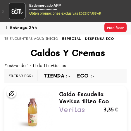
EsDeMercado.com
Esdemercado APP
------------------------
x
[DESCARGAR]
Obtén promociones exclusivas
EsDeMercado.com
te lleva a casa los mejores productos de
los mejores mercados de Barcelona y de productores
locales.
Entrega 24h
Modificar
READ MORE
TE ENCUENTRAS AQUI:
INICIO
ESPECIAL
DESPENSA ECO
EsDeMercado.com
Caldos Y Cremas
EsDeMercado.com
te lleva a casa los mejores productos de
los mejores mercados de Barcelona y de productores
Mostrando 1 - 11 de 11 artículos
locales.
TIENDA
ECO
FILTRAR POR:
READ MORE
Caldo Escudella
Veritas 1litro Eco
Veritas
3,35 €