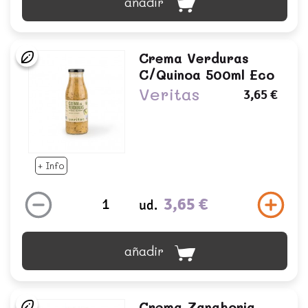
añadir
Crema Verduras
C/quinoa 500ml Eco
Veritas
3,65 €
+ Info
3,65 €
ud.
añadir
Crema Zanahoria