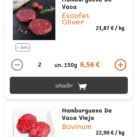
Vaca
Escofet
Oliver
21,87 €
/ kg
+ Info
6,56 €
un. 150g
añadir
Hamburguesa De
Vaca Vieja
Bovinum
22,90 €
/ kg