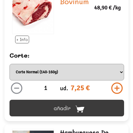
Bovinum
48,90 €
/kg
+ Info
Corte:
7,25 €
ud.
añadir
Hamburguesa De