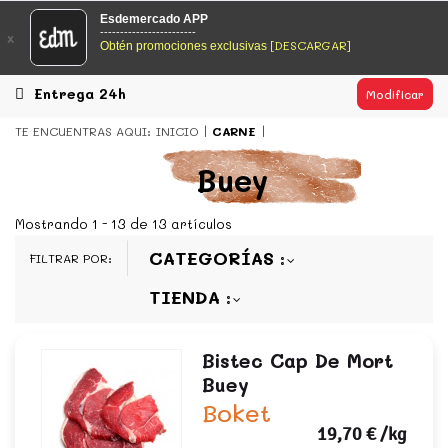
EsDeMercado.com
Esdemercado APP
------------------------
x
[DESCARGAR]
Obtén promociones exclusivas
EsDeMercado.com
te lleva a casa los mejores productos de
los mejores mercados de Barcelona y de productores
locales.
Entrega 24h
Modificar
READ MORE
TE ENCUENTRAS AQUI:
INICIO
CARNE
EsDeMercado.com
Buey
EsDeMercado.com
te lleva a casa los mejores productos de
los mejores mercados de Barcelona y de productores
Mostrando 1 - 13 de 13 artículos
locales.
CATEGORÍAS
FILTRAR POR:
READ MORE
TIENDA
Bistec Cap De Mort
Buey
Boket
19,70 €
/kg