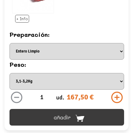
+ Info
Preparación:
Peso:
167,50 €
ud.
añadir