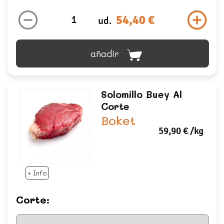
54,40 €
ud.
añadir
Solomillo Buey Al
Corte
Boket
59,90 €
/kg
+ Info
Corte: