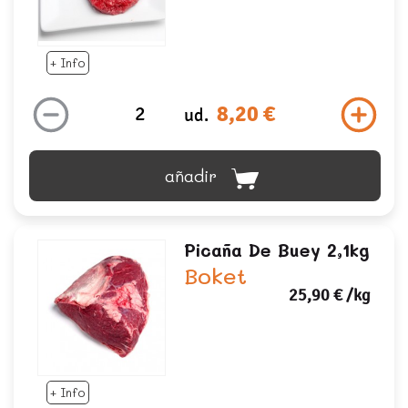
+ Info
8,20 €
ud.
añadir
Picaña De Buey 2,1kg
Boket
25,90 €
/kg
+ Info