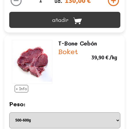
130,00 €
ud.
añadir
T-Bone Cebón
Boket
39,90 €
/kg
+ Info
Peso: