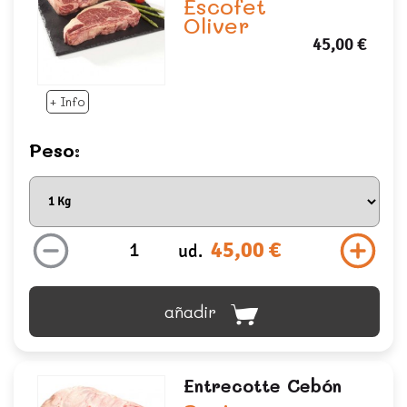
Escofet
Oliver
45,00 €
+ Info
Peso:
45,00 €
ud.
añadir
Entrecotte Cebón