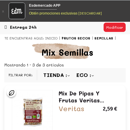
EsDeMercado.com
Esdemercado APP
------------------------
x
[DESCARGAR]
Obtén promociones exclusivas
EsDeMercado.com
te lleva a casa los mejores productos de
los mejores mercados de Barcelona y de productores
locales.
Entrega 24h
Modificar
READ MORE
TE ENCUENTRAS AQUI:
INICIO
FRUTOS SECOS
SEMILLAS
EsDeMercado.com
Mix Semillas
EsDeMercado.com
te lleva a casa los mejores productos de
los mejores mercados de Barcelona y de productores
Mostrando 1 - 3 de 3 artículos
locales.
TIENDA
ECO
FILTRAR POR:
READ MORE
Mix De Pipas Y
Frutas Veritas...
Veritas
2,59 €