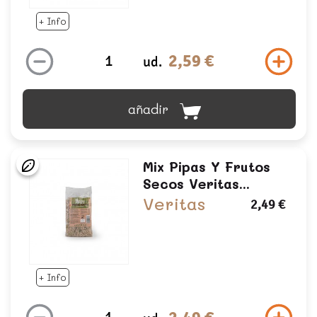
+ Info
2,59 €
ud.
añadir
Mix Pipas Y Frutos
Secos Veritas...
Veritas
2,49 €
+ Info